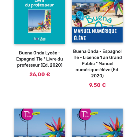
Ajouter au
Ajouter au
panier
panier
Buena Onda - Espagnol
Buena Onda Lycée -
Tle - Licence 1 an Grand
Espagnol Tle * Livre du
Public * Manuel
professeur (Ed. 2020)
numérique élève (Ed.
26,00 €
2020)
9,50 €