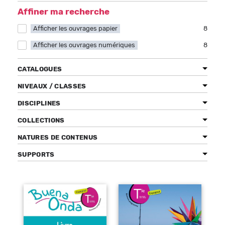
Affiner ma recherche
Afficher les ouvrages papier
Apply Afficher les ouvrages papier filter
8
Afficher les ouvrages numériques
Apply Afficher les ouvrages numériques filter
8
Bénéficiez de tarifs préférentiels
Téléchargez des ressources gratuites
CATALOGUES
Recevez des informations sur nos nouveautés
NIVEAUX / CLASSES
DISCIPLINES
COLLECTIONS
NATURES DE CONTENUS
SUPPORTS