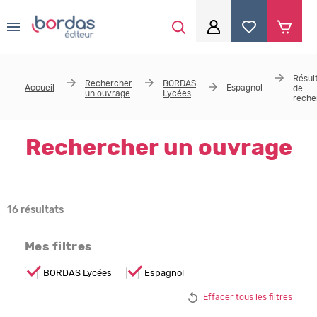
0
Aller au contenu principal
Je me connecte
Résul
Rechercher
BORDAS
Accueil
Espagnol
de
un ouvrage
Lycées
Identifiant
*
reche
Rechercher un ouvrage
Mot de passe
*
16 résultats
Se souvenir de moi
Mes filtres
Remove
BORDAS Lycées
Remove
Espagnol
BORDAS
Espagnol
Mot de passe ou identifiant oublié
Lycées
filter
Effacer tous les filtres
filter