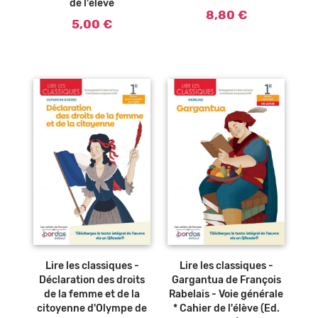
de l'élève
8,80 €
5,00 €
Ajouter au
Ajouter au
panier
panier
Lire les classiques -
Lire les classiques -
Déclaration des droits
Gargantua de François
de la femme et de la
Rabelais - Voie générale
citoyenne d'Olympe de
* Cahier de l'élève (Ed.