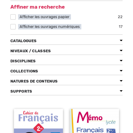
Affiner ma recherche
Afficher les ouvrages papier
Apply Afficher les ouvrages papier filter
22
Afficher les ouvrages numériques
Apply Afficher les ouvrages numériques filter
17
Bénéficiez de tarifs préférentiels
Téléchargez des ressources gratuites
CATALOGUES
Recevez des informations sur nos nouveautés
NIVEAUX / CLASSES
DISCIPLINES
COLLECTIONS
NATURES DE CONTENUS
SUPPORTS
Pages