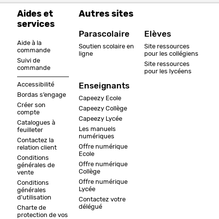
Aides et
Autres sites
services
Parascolaire
Elèves
Aide à la
Soutien scolaire en
Site ressources
commande
ligne
pour les collégiens
Suivi de
Site ressources
commande
pour les lycéens
Accessibilité
Enseignants
Bordas s’engage
Capeezy Ecole
Créer son
Capeezy Collège
compte
Capeezy Lycée
Catalogues à
Les manuels
feuilleter
numériques
Contactez la
Offre numérique
relation client
Ecole
Conditions
Offre numérique
générales de
Collège
vente
Offre numérique
Conditions
Lycée
générales
d'utilisation
Contactez votre
délégué
Charte de
protection de vos