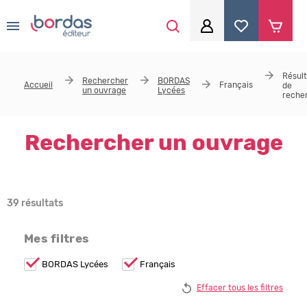
0
Aller au contenu principal
Je me connecte
Résult
Rechercher
BORDAS
Accueil
Français
de
un ouvrage
Lycées
Identifiant
*
reche
Rechercher un ouvrage
Mot de passe
*
39 résultats
Se souvenir de moi
Mes filtres
Remove
BORDAS Lycées
Remove
Français
BORDAS
Français
Mot de passe ou identifiant oublié
Lycées
filter
Effacer tous les filtres
filter