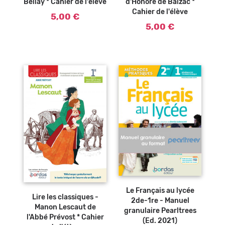
Bellay * Cahier de l'élève
d'Honoré de Balzac *
Cahier de l'élève
5,00 €
5,00 €
Ajouter au
panier
Le Français au lycée
Lire les classiques -
2de-1re - Manuel
Manon Lescaut de
granulaire Pearltrees
l'Abbé Prévost * Cahier
(Ed. 2021)