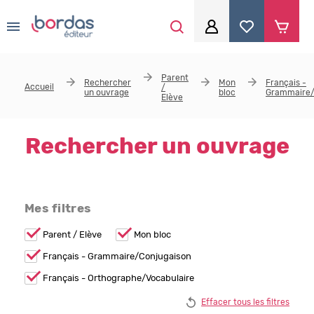
0
Aller au contenu principal
Je me connecte
Parent
Rechercher
Mon
Français -
Accueil
/
un ouvrage
bloc
Grammaire/
Identifiant
*
Elève
Rechercher un ouvrage
Mot de passe
*
Mes filtres
Se souvenir de moi
Remove
Parent / Elève
Remove
Mon bloc
Parent /
Mon
Elève
bloc
Remove Français -
Français - Grammaire/Conjugaison
filter
filter
Grammaire/Conjugaison
filter
Remove Français -
Français - Orthographe/Vocabulaire
Mot de passe ou identifiant oublié
Orthographe/Vocabulaire
filter
Effacer tous les filtres