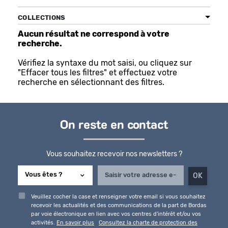
COLLECTIONS
Aucun résultat ne correspond à votre
recherche.
Bénéficiez de tarifs préférentiels
Téléchargez des ressources gratuites
Vérifiez la syntaxe du mot saisi, ou cliquez sur
"Effacer tous les filtres" et effectuez votre
Recevez des informations sur nos nouveautés
recherche en sélectionnant des filtres.
On reste en contact
Vous souhaitez recevoir nos newsletters ?
Veuillez cocher la case et renseigner votre email si vous souhaitez
recevoir les actualités et des communications de la part de Bordas
par voie électronique en lien avec vos centres d'intérêt et/ou vos
activités.
En savoir plus
Consultez la charte de protection des