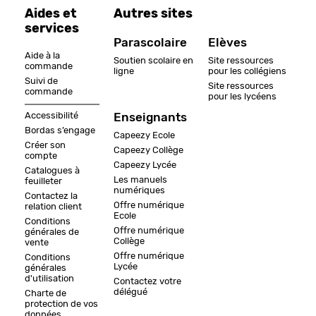
Aides et
Autres sites
services
Parascolaire
Elèves
Aide à la
Soutien scolaire en
Site ressources
commande
ligne
pour les collégiens
Suivi de
Site ressources
commande
pour les lycéens
Accessibilité
Enseignants
Bordas s’engage
Capeezy Ecole
Créer son
Capeezy Collège
compte
Capeezy Lycée
Catalogues à
Les manuels
feuilleter
numériques
Contactez la
Offre numérique
relation client
Ecole
Conditions
Offre numérique
générales de
Collège
vente
Offre numérique
Conditions
Lycée
générales
d'utilisation
Contactez votre
délégué
Charte de
protection de vos
données