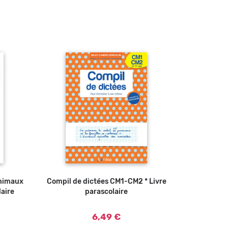
animaux
u panier
Compil de dictées CM1-CM2 * Livre
Ajouter au panier
laire
parascolaire
6,49 €