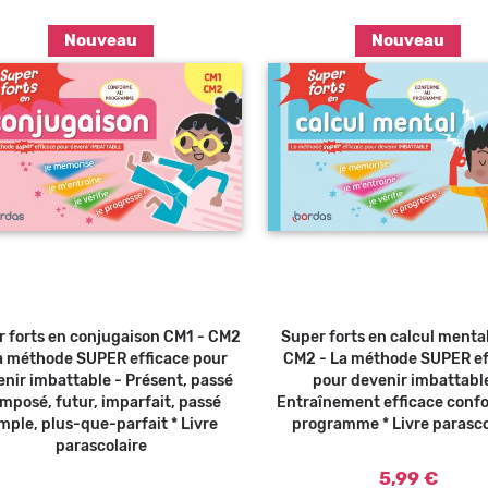
Nouveau
Nouveau
Ajouter au panier
Ajouter a
 forts en conjugaison CM1 - CM2
Super forts en calcul menta
a méthode SUPER efficace pour
CM2 - La méthode SUPER ef
nir imbattable - Présent, passé
pour devenir imbattabl
mposé, futur, imparfait, passé
Entraînement efficace conf
mple, plus-que-parfait * Livre
programme * Livre parasco
parascolaire
5,99 €