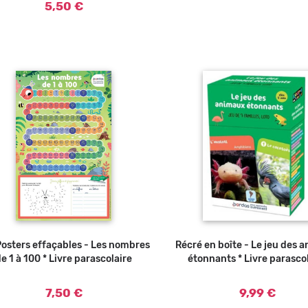
5,50 €
Posters effaçables - Les nombres
Ajouter au panier
Récré en boîte - Le jeu des 
Ajouter a
e 1 à 100 * Livre parascolaire
étonnants * Livre parasco
7,50 €
9,99 €