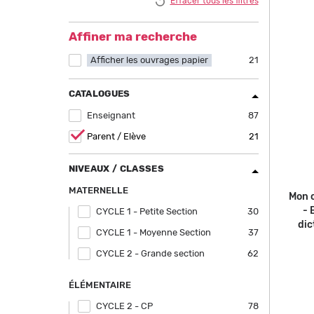
Effacer tous les filtres
filter
filter
Affiner ma recherche
Afficher les ouvrages papier
Apply Afficher les ouvrages papier filter
21
CATALOGUES
Enseignant
Apply Enseignant filter
87
Remove
Parent / Elève
21
Parent /
Elève
filter
NIVEAUX / CLASSES
MATERNELLE
Mon c
- 
CYCLE 1 - Petite Section
Apply CYCLE 1 - Petite Section filter
30
dic
CYCLE 1 - Moyenne Section
Apply CYCLE 1 - Moyenne Section filter
37
CYCLE 2 - Grande section
Apply CYCLE 2 - Grande section filter
62
ÉLÉMENTAIRE
CYCLE 2 - CP
Apply CYCLE 2 - CP filter
78