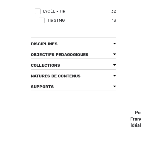
LYCÉE - Tle
Apply LYCÉE - Tle filter
32
Tle STMG
Apply Tle STMG filter
13
DISCIPLINES
OBJECTIFS PEDAGOGIQUES
COLLECTIONS
NATURES DE CONTENUS
SUPPORTS
Po
Fran
idéal