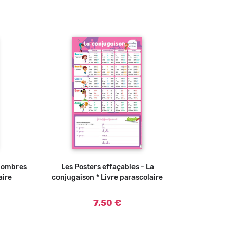
 nombres
u panier
Les Posters effaçables - La
Ajouter au panier
aire
conjugaison * Livre parascolaire
7,50 €