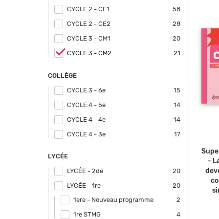
CYCLE 2 - CE1
Apply CYCLE 2 - CE1 filter
58
CYCLE 2 - CE2
Apply CYCLE 2 - CE2 filter
28
CYCLE 3 - CM1
Apply CYCLE 3 - CM1 filter
20
Remove
CYCLE 3 - CM2
21
CYCLE
3 - CM2
filter
COLLÈGE
CYCLE 3 - 6e
Apply CYCLE 3 - 6e filter
15
CYCLE 4 - 5e
Apply CYCLE 4 - 5e filter
14
CYCLE 4 - 4e
Apply CYCLE 4 - 4e filter
14
CYCLE 4 - 3e
Apply CYCLE 4 - 3e filter
17
Super
LYCÉE
- L
deve
LYCÉE - 2de
Apply LYCÉE - 2de filter
20
co
LYCÉE - 1re
Apply LYCÉE - 1re filter
20
si
1ere - Nouveau programme
Apply 1ere - Nouveau programme
2
filter
1re STMG
Apply 1re STMG filter
4