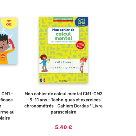
u panier
l CM1 -
Mon cahier de calcul mental CM1-CM2
Ajouter au panier
ficace
- 9-11 ans - Techniques et exercices
e -
chronométrés - Cahiers Bordas * Livre
orme au
parascolaire
laire
5,40 €