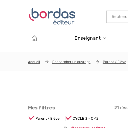
Aller au contenu principal
Enseignant
Accueil
Rechercher un ouvrage
Parent / Elève
Mes filtres
21 rés
Page
Remove
Parent / Elève
Remove
CYCLE 3 - CM2
Parent /
CYCLE
Elève
3 - CM2