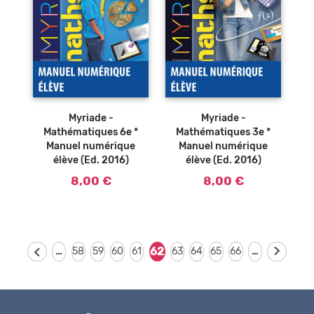
Ajouter au
Ajouter au
panier
panier
Myriade -
Myriade -
Mathématiques 6e *
Mathématiques 3e *
Manuel numérique
Manuel numérique
élève (Ed. 2016)
élève (Ed. 2016)
8,00 €
8,00 €
…
…
62
58
59
60
61
63
64
65
66