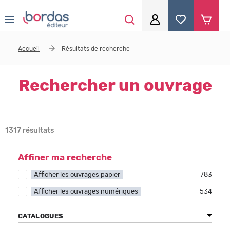
0
Aller au contenu principal
Accueil
Résultats de recherche
Je me connecte
Identifiant
*
Rechercher un ouvrage
Mot de passe
*
1317 résultats
Affiner ma recherche
Se souvenir de moi
Afficher les ouvrages papier
Apply Afficher les ouvrages papier filter
783
Afficher les ouvrages numériques
Apply Afficher les ouvrages numériques filter
534
Mot de passe ou identifiant oublié
CATALOGUES