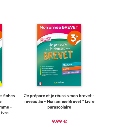
s fiches
Je prépare et je réussis mon brevet -
Ajouter au panier
er
niveau 3e - Mon année Brevet * Livre
amme -
parascolaire
Livre
9,99 €