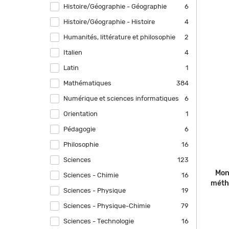
Histoire/Géographie - Géographie
Apply Histoire/Géographie - Géographie
6
filter
Histoire/Géographie - Histoire
Apply Histoire/Géographie - Histoire
4
filter
Humanités, littérature et philosophie
Apply Humanités, littérature et
2
philosophie filter
Italien
Apply Italien filter
4
Latin
Apply Latin filter
1
Mathématiques
Apply Mathématiques filter
384
Numérique et sciences informatiques
Apply Numérique et sciences
6
informatiques filter
Orientation
Apply Orientation filter
1
Pédagogie
Apply Pédagogie filter
6
Philosophie
Apply Philosophie filter
16
Sciences
Apply Sciences filter
123
Mon
Sciences - Chimie
Apply Sciences - Chimie filter
16
métho
Sciences - Physique
Apply Sciences - Physique filter
19
Sciences - Physique-Chimie
Apply Sciences - Physique-Chimie filter
79
Sciences - Technologie
Apply Sciences - Technologie filter
16