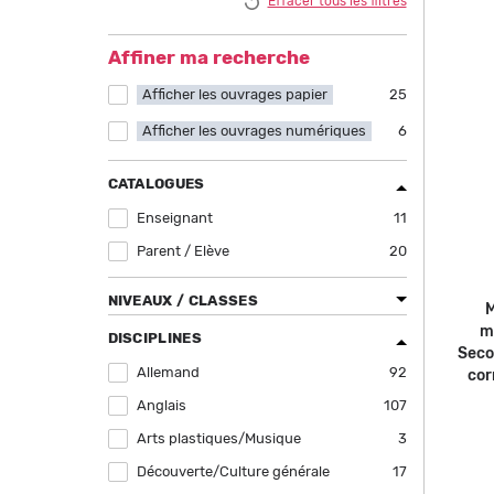
Effacer tous les filtres
filter
Affiner ma recherche
Afficher les ouvrages papier
Apply Afficher les ouvrages papier filter
25
Afficher les ouvrages numériques
Apply Afficher les ouvrages numériques
6
filter
CATALOGUES
Enseignant
Apply Enseignant filter
11
Parent / Elève
Apply Parent / Elève filter
20
NIVEAUX / CLASSES
M
m
DISCIPLINES
Seco
Allemand
Apply Allemand filter
92
cor
Anglais
Apply Anglais filter
107
Arts plastiques/Musique
Apply Arts plastiques/Musique filter
3
Découverte/Culture générale
Apply Découverte/Culture générale filter
17