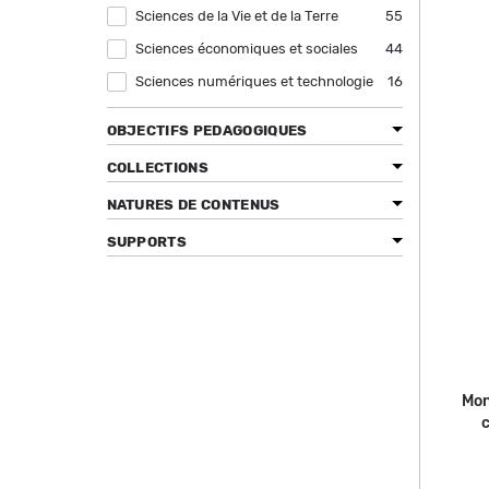
Sciences de la Vie et de la Terre
Apply Sciences de la Vie et de la Terre
55
filter
Sciences économiques et sociales
Apply Sciences économiques et sociales
44
filter
Sciences numériques et technologie
Apply Sciences numériques et
16
technologie filter
OBJECTIFS PEDAGOGIQUES
COLLECTIONS
NATURES DE CONTENUS
SUPPORTS
Mon
c