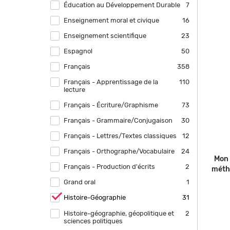
Éducation au Développement Durable
Apply Éducation au Développement
7
Durable filter
Enseignement moral et civique
Apply Enseignement moral et civique
16
filter
Enseignement scientifique
Apply Enseignement scientifique filter
23
Espagnol
Apply Espagnol filter
50
Français
Apply Français filter
358
Français - Apprentissage de la
Apply Français - Apprentissage de la
110
lecture
lecture filter
Français - Écriture/Graphisme
Apply Français - Écriture/Graphisme
73
filter
Français - Grammaire/Conjugaison
Apply Français -
30
Grammaire/Conjugaison filter
Français - Lettres/Textes classiques
Apply Français - Lettres/Textes
12
classiques filter
Français - Orthographe/Vocabulaire
Apply Français -
24
Mon 
Orthographe/Vocabulaire filter
Français - Production d'écrits
Apply Français - Production d'écrits
2
métho
filter
Grand oral
Apply Grand oral filter
1
Remove
Histoire-Géographie
31
Histoire-
Géographie
Histoire-géographie, géopolitique et
Apply Histoire-géographie, géopolitique
2
filter
sciences politiques
et sciences politiques filter