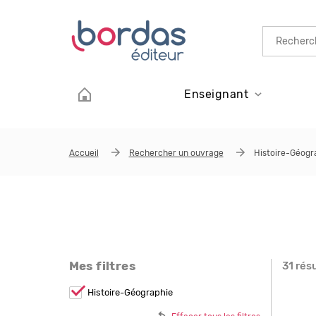
Aller au contenu principal
Enseignant
Accueil
Rechercher un ouvrage
Histoire-Géogr
Mes filtres
31 rés
Page
Remove
Histoire-Géographie
Histoire-
Géographie