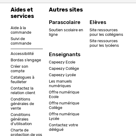
Aides et
Autres sites
services
Parascolaire
Elèves
Aide à la
Soutien scolaire en
Site ressources
commande
ligne
pour les collégiens
Suivi de
Site ressources
commande
pour les lycéens
Accessibilité
Enseignants
Bordas s’engage
Capeezy Ecole
Créer son
Capeezy Collège
compte
Capeezy Lycée
Catalogues à
Les manuels
feuilleter
numériques
Contactez la
Offre numérique
relation client
Ecole
Conditions
Offre numérique
générales de
Collège
vente
Offre numérique
Conditions
Lycée
générales
d'utilisation
Contactez votre
délégué
Charte de
protection de vos