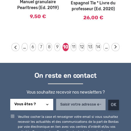
Manuel granulaire
Espagnol Tle * Livre du
Pearltrees (Ed. 2019)
professeur (Ed. 2020)
9,50 €
26,00 €
…
…
10
6
7
8
9
11
12
13
14
On reste en contact
Vous souhaitez recevoir nos newsletters ?
Veuillez cocher la case et renseigner votre email si vous souhaitez
recevoir les actualités et des communications de la part de Bordas
par voie électronique en lien avec vos centres d'intérêt et/ou vos