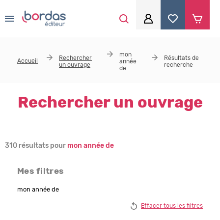
0
Aller au contenu principal
Je me connecte
mon
Rechercher
Résultats de
Accueil
année
un ouvrage
recherche
Identifiant
*
de
Rechercher un ouvrage
Mot de passe
*
310 résultats pour
mon année de
Se souvenir de moi
Mes filtres
mon année de
Mot de passe ou identifiant oublié
Effacer tous les filtres