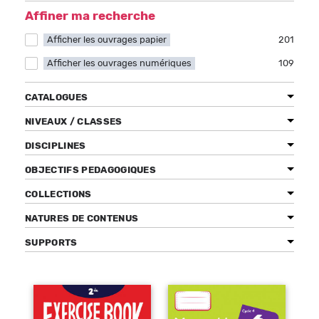
Affiner ma recherche
Afficher les ouvrages papier
Apply Afficher les ouvrages papier filter
201
Afficher les ouvrages numériques
Apply Afficher les ouvrages numériques filter
109
Bénéficiez de tarifs préférentiels
Téléchargez des ressources gratuites
CATALOGUES
Recevez des informations sur nos nouveautés
NIVEAUX / CLASSES
DISCIPLINES
OBJECTIFS PEDAGOGIQUES
COLLECTIONS
NATURES DE CONTENUS
SUPPORTS
Pages