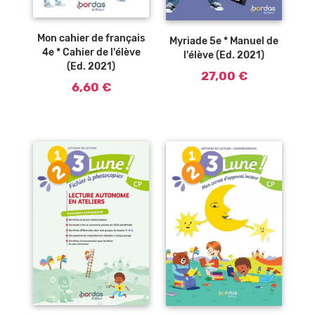
Ajouter au
Ajouter au
panier
panier
Mon cahier de français
Myriade 5e * Manuel de
4e * Cahier de l'élève
l'élève (Ed. 2021)
(Ed. 2021)
27,00 €
6,60 €