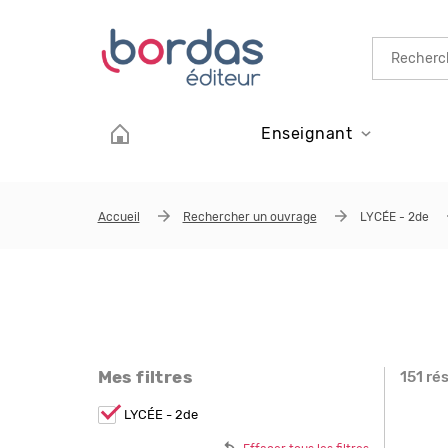
Aller au contenu principal
Enseignant
Accueil
Rechercher un ouvrage
LYCÉE - 2de
Mes filtres
151 ré
Page
Remove
LYCÉE - 2de
LYCÉE -
2de