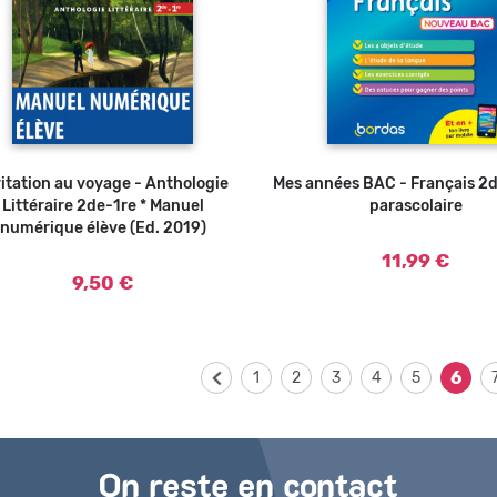
vitation au voyage - Anthologie
Ajouter au panier
Mes années BAC - Français 2de
Ajouter au panier
Littéraire 2de-1re * Manuel
parascolaire
numérique élève (Ed. 2019)
11,99 €
9,50 €
6
1
2
3
4
5
On reste en contact