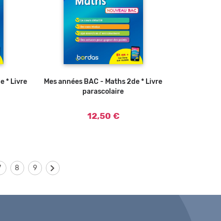
 * Livre
Mes années BAC - Maths 2de * Livre
Ajouter au panier
parascolaire
12,50 €
7
8
9