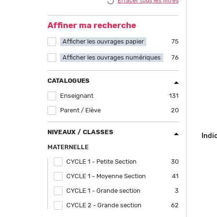
Effacer tous les filtres
filter
Affiner ma recherche
Afficher les ouvrages papier
Apply Afficher les ouvrages papier filter
75
Afficher les ouvrages numériques
Apply Afficher les ouvrages numériques
76
filter
CATALOGUES
Enseignant
Apply Enseignant filter
131
Parent / Elève
Apply Parent / Elève filter
20
NIVEAUX / CLASSES
Indi
MATERNELLE
CYCLE 1 - Petite Section
Apply CYCLE 1 - Petite Section filter
30
CYCLE 1 - Moyenne Section
Apply CYCLE 1 - Moyenne Section filter
41
CYCLE 1 - Grande section
Apply CYCLE 1 - Grande section filter
3
CYCLE 2 - Grande section
Apply CYCLE 2 - Grande section filter
62