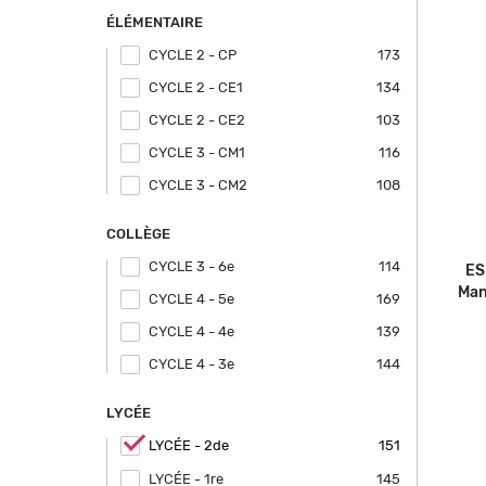
ÉLÉMENTAIRE
CYCLE 2 - CP
Apply CYCLE 2 - CP filter
173
CYCLE 2 - CE1
Apply CYCLE 2 - CE1 filter
134
CYCLE 2 - CE2
Apply CYCLE 2 - CE2 filter
103
CYCLE 3 - CM1
Apply CYCLE 3 - CM1 filter
116
CYCLE 3 - CM2
Apply CYCLE 3 - CM2 filter
108
COLLÈGE
CYCLE 3 - 6e
Apply CYCLE 3 - 6e filter
114
ES
Man
CYCLE 4 - 5e
Apply CYCLE 4 - 5e filter
169
CYCLE 4 - 4e
Apply CYCLE 4 - 4e filter
139
CYCLE 4 - 3e
Apply CYCLE 4 - 3e filter
144
LYCÉE
Remove
LYCÉE - 2de
151
LYCÉE -
2de
LYCÉE - 1re
Apply LYCÉE - 1re filter
145