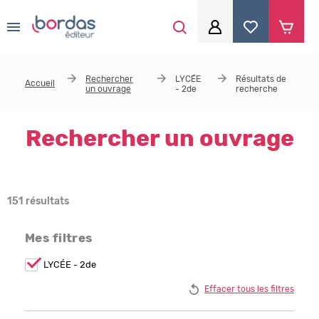
0
Aller au contenu principal
Je me connecte
Rechercher
LYCÉE
Résultats de
Accueil
un ouvrage
- 2de
recherche
Identifiant
*
Rechercher un ouvrage
Mot de passe
*
151 résultats
Se souvenir de moi
Mes filtres
Remove
LYCÉE - 2de
LYCÉE -
2de
Mot de passe ou identifiant oublié
Effacer tous les filtres
filter