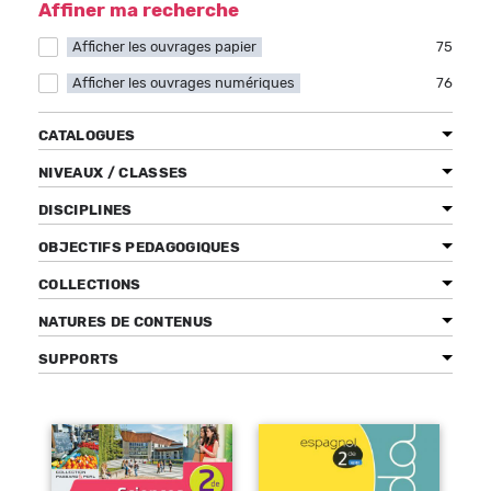
Affiner ma recherche
Afficher les ouvrages papier
Apply Afficher les ouvrages papier filter
75
Afficher les ouvrages numériques
Apply Afficher les ouvrages numériques filter
76
Bénéficiez de tarifs préférentiels
Téléchargez des ressources gratuites
CATALOGUES
Recevez des informations sur nos nouveautés
NIVEAUX / CLASSES
DISCIPLINES
OBJECTIFS PEDAGOGIQUES
COLLECTIONS
NATURES DE CONTENUS
SUPPORTS
Pages