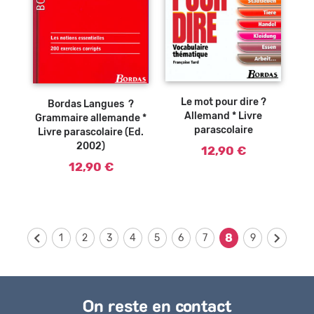
Ajouter au
Ajouter au
panier
panier
Le mot pour dire ?
Bordas Langues ?
Allemand * Livre
Grammaire allemande *
parascolaire
Livre parascolaire (Ed.
2002)
12,90 €
12,90 €
8
1
2
3
4
5
6
7
9
On reste en contact