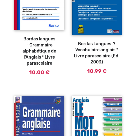
Ajouter au
panier
Ajouter au
panier
Bordas langues
Bordas Langues ?
- Grammaire
Vocabulaire anglais *
alphabétique de
Livre parascolaire (Ed.
l'Anglais * Livre
2003)
parascolaire
10,99 €
10,00 €