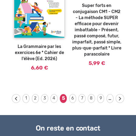
Super forts en
conjugaison CM1 - CM2
- La méthode SUPER
efficace pour devenir
imbattable - Présent,
passé composé, futur,
Ajouter au
panier
imparfait, passé simple,
La Grammaire par les
plus-que-parfait * Livre
exercices 6e * Cahier de
parascolaire
l'élève (Ed. 2026)
5,99 €
6,60 €
…
5
1
2
3
4
6
7
8
9
On reste en contact