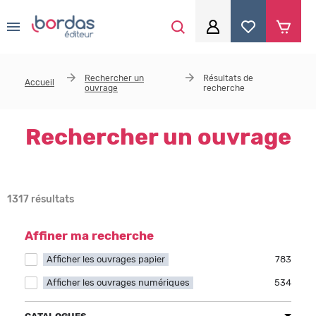
0
Aller au contenu principal
Je me connecte
Rechercher un
Résultats de
Accueil
ouvrage
recherche
Identifiant
*
Rechercher un ouvrage
Mot de passe
*
1317 résultats
Se souvenir de moi
Affiner ma recherche
Afficher les ouvrages papier
Apply Afficher les ouvrages papier filter
783
Afficher les ouvrages numériques
Apply Afficher les ouvrages numériques filter
534
Mot de passe ou identifiant oublié