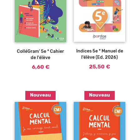
Ajouter au
Ajouter au
panier
panier
Indices 5e * Manuel de
ColléGram' 5e * Cahier
l'élève (Ed. 2026)
de l'élève
25,50 €
6,60 €
Nouveau
Nouveau