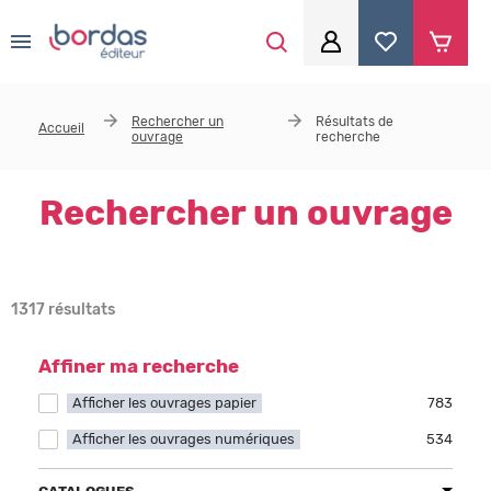
0
Aller au contenu principal
Je me connecte
Rechercher un
Résultats de
Accueil
ouvrage
recherche
Identifiant
*
Rechercher un ouvrage
Mot de passe
*
1317 résultats
Se souvenir de moi
Affiner ma recherche
Afficher les ouvrages papier
Apply Afficher les ouvrages papier filter
783
Afficher les ouvrages numériques
Apply Afficher les ouvrages numériques filter
534
Mot de passe ou identifiant oublié