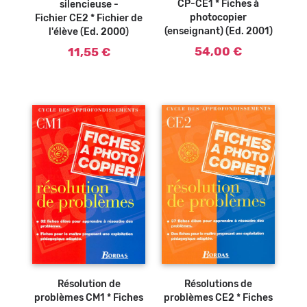
CP-CE1 * Fiches à
silencieuse -
photocopier
Fichier CE2 * Fichier de
(enseignant) (Ed. 2001)
l'élève (Ed. 2000)
54,00 €
11,55 €
Ajouter au
Ajouter au
panier
panier
Résolutions de
Résolution de
problèmes CE2 * Fiches
problèmes CM1 * Fiches