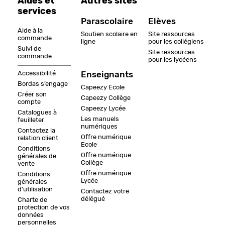
Aides et
Autres sites
services
Parascolaire
Elèves
Aide à la
Soutien scolaire en
Site ressources
commande
ligne
pour les collégiens
Suivi de
Site ressources
commande
pour les lycéens
Accessibilité
Enseignants
Bordas s’engage
Capeezy Ecole
Créer son
Capeezy Collège
compte
Capeezy Lycée
Catalogues à
Les manuels
feuilleter
numériques
Contactez la
Offre numérique
relation client
Ecole
Conditions
Offre numérique
générales de
Collège
vente
Offre numérique
Conditions
Lycée
générales
d'utilisation
Contactez votre
délégué
Charte de
protection de vos
données
personnelles