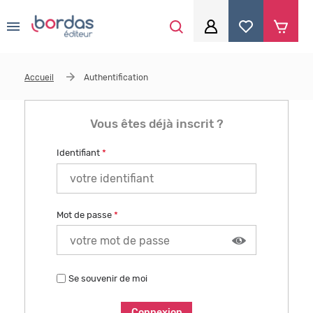
0
Aller au contenu principal
Je me connecte
Accueil
Authentification
Identifiant
*
Vous êtes déjà inscrit ?
Identifiant
*
Mot de passe
*
Mot de passe
*
Se souvenir de moi
Se souvenir de moi
Mot de passe ou identifiant oublié