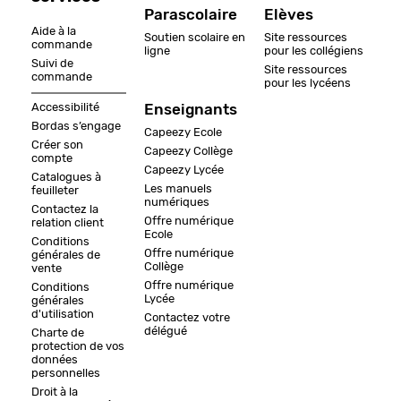
Parascolaire
Elèves
Aide à la
Soutien scolaire en
Site ressources
commande
ligne
pour les collégiens
Suivi de
Site ressources
commande
pour les lycéens
Accessibilité
Enseignants
Bordas s’engage
Capeezy Ecole
Créer son
Capeezy Collège
compte
Capeezy Lycée
Catalogues à
Les manuels
feuilleter
numériques
Contactez la
Offre numérique
relation client
Ecole
Conditions
Offre numérique
générales de
Collège
vente
Offre numérique
Conditions
Lycée
générales
d'utilisation
Contactez votre
délégué
Charte de
protection de vos
données
personnelles
Droit à la