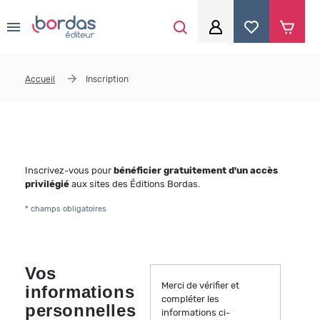
0
Aller au contenu principal
Je me connecte
Accueil
Inscription
Identifiant
*
Mot de passe
*
Inscrivez-vous pour
bénéficier gratuitement d'un accès
privilégié
aux sites des Éditions Bordas.
* champs obligatoires
Se souvenir de moi
Vos
Merci de vérifier et
informations
Mot de passe ou identifiant oublié
compléter les
personnelles
informations ci-