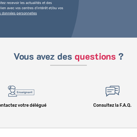
tez recevoir les actualités et des
ien avec vos centres d'intérêt et/ou vos
es données personnelles
Vous avez des
questions
?
ntactez votre délégué
Consultez la F.A.Q.