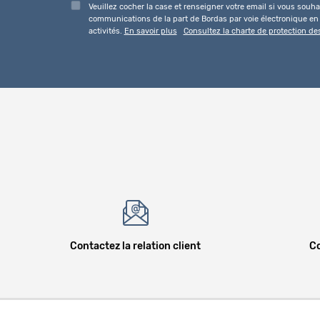
Veuillez cocher la case et renseigner votre email si vous souhai
communications de la part de Bordas par voie électronique en l
activités.
En savoir plus
Consultez la charte de protection d
Contactez la relation client
Co