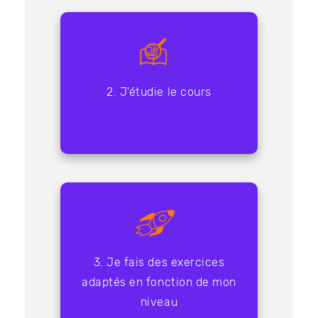
2. J'étudie le cours
3. Je fais des exercices
adaptés en fonction de mon
niveau