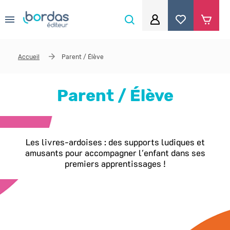
0
Aller au contenu principal
Je me connecte
Accueil
Parent / Élève
Identifiant
*
Parent / Élève
Mot de passe
*
Avec les P'tites Poules : apprendre à lire, à écrire et
à réviser en s'amusant !
Se souvenir de moi
Mot de passe ou identifiant oublié