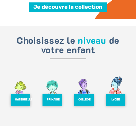
Je découvre
Bénéficiez de tarifs préférentiels
Téléchargez des ressources gratuites
Choisissez le
niveau
de
Recevez des informations sur nos nouveautés
votre enfant
MATERNELLE
PRIMAIRE
COLLÈGE
LYCÉE