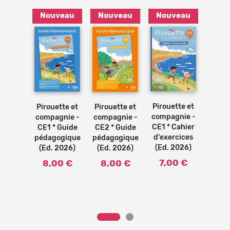
veau
Nouveau
Nouveau
Nouveau
Nou
Bénéficiez de tarifs préférentiels
Téléchargez des ressources gratuites
Recevez des informations sur nos nouveautés
Ajouter
Ajouter
Ajouter
Ajouter
au
au
au
au
panier
panier
panier
panier
tte et
Pirouette et
Pirouette et
Pirouette et
Pirou
gnie -
compagnie -
compagnie -
compagnie -
compa
Manuel
CE1 * Cahier
CE2 * Guide
CE1 * Guide
CE1 *
élève
d'exercices
pédagogique
pédagogique
de l
2026)
(Ed. 2026)
(Ed. 2026)
(Ed. 2026)
(Ed.
90 €
7,00 €
8,00 €
8,00 €
15,