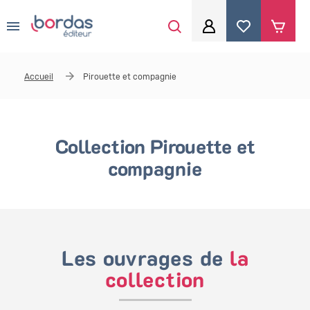
0
Aller au contenu principal
Je me connecte
Accueil
Pirouette et compagnie
Identifiant
*
Collection Pirouette et
Mot de passe
*
compagnie
Se souvenir de moi
Les ouvrages de
la
collection
Mot de passe ou identifiant oublié