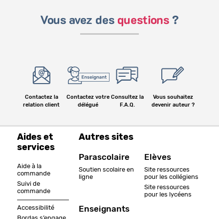
Vous avez des
questions
?
Contactez la
Contactez votre
Consultez la
Vous souhaitez
relation client
délégué
F.A.Q.
devenir auteur ?
Aides et
Autres sites
services
Parascolaire
Elèves
Aide à la
Soutien scolaire en
Site ressources
commande
ligne
pour les collégiens
Suivi de
Site ressources
commande
pour les lycéens
Accessibilité
Enseignants
Bordas s’engage