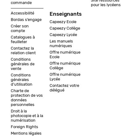
Site ressources
commande
pour les lycéens
Accessibilité
Enseignants
Bordas s’engage
Capeezy Ecole
Créer son
Capeezy Collège
compte
Capeezy Lycée
Catalogues à
Les manuels
feuilleter
numériques
Contactez la
Offre numérique
relation client
Ecole
Conditions
Offre numérique
générales de
Collège
vente
Offre numérique
Conditions
Lycée
générales
d'utilisation
Contactez votre
délégué
Charte de
protection de vos
données
personnelles
Droit à la
photocopie et à la
numérisation
Foreign Rights
Mentions légales