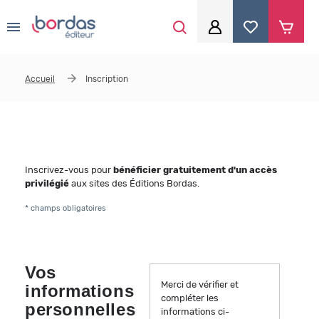
0
Aller au contenu principal
Je me connecte
Accueil
Inscription
Identifiant
*
Mot de passe
*
Inscrivez-vous pour
bénéficier gratuitement d'un accès
privilégié
aux sites des Éditions Bordas.
* champs obligatoires
Se souvenir de moi
Vos
Merci de vérifier et
informations
Mot de passe ou identifiant oublié
compléter les
personnelles
informations ci-