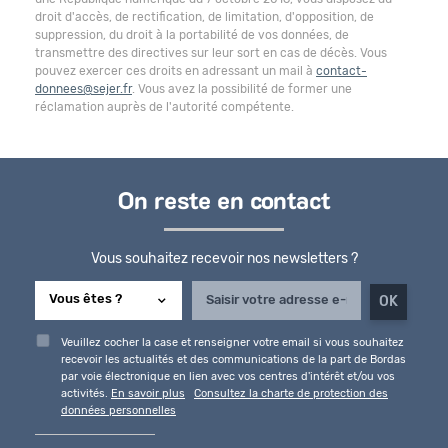
droit d'accès, de rectification, de limitation, d'opposition, de
suppression, du droit à la portabilité de vos données, de
transmettre des directives sur leur sort en cas de décès. Vous
pouvez exercer ces droits en adressant un mail à
contact-
donnees@sejer.fr
. Vous avez la possibilité de former une
réclamation auprès de l'autorité compétente.
On reste en contact
Vous souhaitez recevoir nos newsletters ?
Veuillez cocher la case et renseigner votre email si vous souhaitez
recevoir les actualités et des communications de la part de Bordas
par voie électronique en lien avec vos centres d'intérêt et/ou vos
activités.
En savoir plus
Consultez la charte de protection des
données personnelles