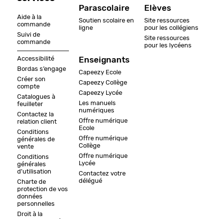
Parascolaire
Elèves
Aide à la
Soutien scolaire en
Site ressources
commande
ligne
pour les collégiens
Suivi de
Site ressources
commande
pour les lycéens
Accessibilité
Enseignants
Bordas s’engage
Capeezy Ecole
Créer son
Capeezy Collège
compte
Capeezy Lycée
Catalogues à
Les manuels
feuilleter
numériques
Contactez la
Offre numérique
relation client
Ecole
Conditions
Offre numérique
générales de
Collège
vente
Offre numérique
Conditions
Lycée
générales
d'utilisation
Contactez votre
délégué
Charte de
protection de vos
données
personnelles
Droit à la