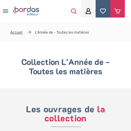
0
Aller au contenu principal
Je me connecte
Accueil
L'Année de - Toutes les matières
Identifiant
*
Collection L'Année de -
Mot de passe
*
Toutes les matières
Se souvenir de moi
Les ouvrages de
la
collection
Mot de passe ou identifiant oublié