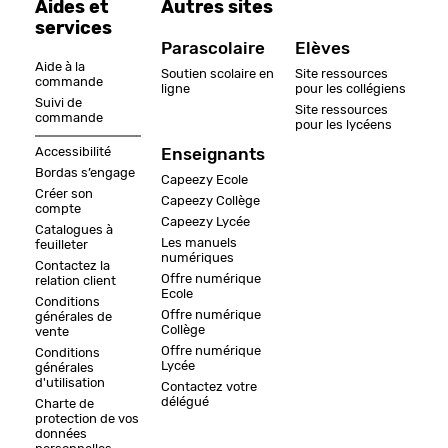
Aides et
Autres sites
services
Parascolaire
Elèves
Aide à la
Soutien scolaire en
Site ressources
commande
ligne
pour les collégiens
Suivi de
Site ressources
commande
pour les lycéens
Accessibilité
Enseignants
Bordas s’engage
Capeezy Ecole
Créer son
Capeezy Collège
compte
Capeezy Lycée
Catalogues à
Les manuels
feuilleter
numériques
Contactez la
Offre numérique
relation client
Ecole
Conditions
Offre numérique
générales de
Collège
vente
Offre numérique
Conditions
Lycée
générales
d'utilisation
Contactez votre
délégué
Charte de
protection de vos
données