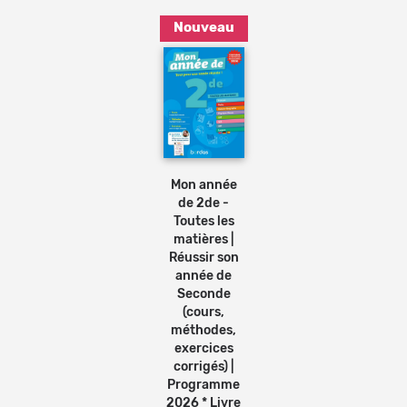
Nouveau
Bénéficiez de tarifs préférentiels
Téléchargez des ressources gratuites
Recevez des informations sur nos nouveautés
Ajouter
au
panier
Mon année
de 2de -
Toutes les
matières |
Réussir son
année de
Seconde
(cours,
méthodes,
exercices
corrigés) |
Programme
2026 * Livre