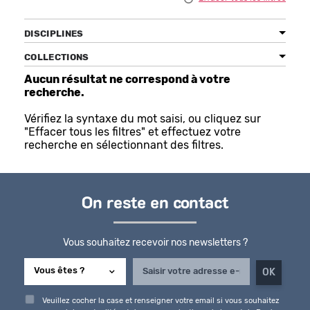
DISCIPLINES
COLLECTIONS
Bénéficiez de tarifs préférentiels
Aucun résultat ne correspond à votre
Téléchargez des ressources gratuites
recherche.
Recevez des informations sur nos nouveautés
Vérifiez la syntaxe du mot saisi, ou cliquez sur
"Effacer tous les filtres" et effectuez votre
recherche en sélectionnant des filtres.
On reste en contact
Vous souhaitez recevoir nos newsletters ?
Veuillez cocher la case et renseigner votre email si vous souhaitez