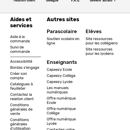
relation client
délégué
F.A.Q.
devenir auteur ?
Aides et
Autres sites
services
Parascolaire
Elèves
Aide à la
Soutien scolaire en
Site ressources
commande
ligne
pour les collégiens
Suivi de
Site ressources
commande
pour les lycéens
Accessibilité
Enseignants
Bordas s’engage
Capeezy Ecole
Créer son
Capeezy Collège
compte
Capeezy Lycée
Catalogues à
Les manuels
feuilleter
numériques
Contactez la
Offre numérique
relation client
Ecole
Conditions
Offre numérique
générales de
Collège
vente
Offre numérique
Conditions
Lycée
générales
d'utilisation
Contactez votre