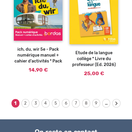
Ajouter au
panier
ich, du, wir 5e - Pack
Etude de la langue
numérique manuel +
collège * Livre du
cahier d'activités * Pack
professeur (Ed. 2026)
14,90 €
25,00 €
…
1
2
3
4
5
6
7
8
9