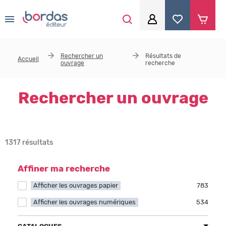
0
Aller au contenu principal
Je me connecte
Rechercher un
Résultats de
Accueil
ouvrage
recherche
Identifiant
*
Rechercher un ouvrage
Mot de passe
*
1317 résultats
Se souvenir de moi
Affiner ma recherche
Afficher les ouvrages papier
Apply Afficher les ouvrages papier filter
783
Afficher les ouvrages numériques
Apply Afficher les ouvrages numériques filter
534
Mot de passe ou identifiant oublié