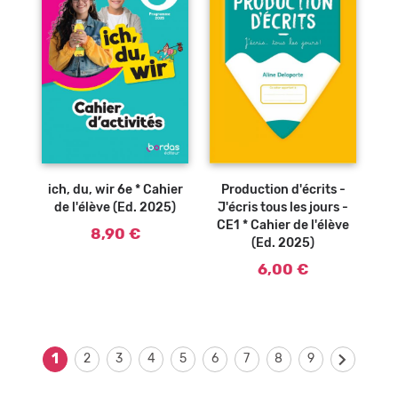
Ajouter au
Ajouter au
panier
panier
Production d'écrits -
ich, du, wir 6e * Cahier
J'écris tous les jours -
de l'élève (Ed. 2025)
CE1 * Cahier de l'élève
8,90 €
(Ed. 2025)
6,00 €
1
2
3
4
5
6
7
8
9