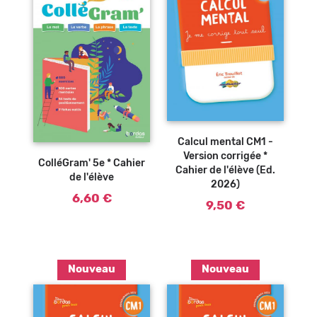
Ajouter au
panier
Ajouter au
Calcul mental CM1 -
panier
Version corrigée *
ColléGram' 5e * Cahier
Cahier de l'élève (Ed.
de l'élève
2026)
6,60 €
9,50 €
Nouveau
Nouveau