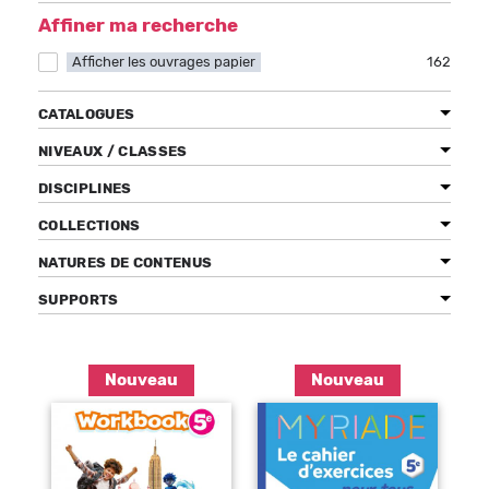
Affiner ma recherche
Afficher les ouvrages papier
Apply Afficher les ouvrages papier filter
162
Bénéficiez de tarifs préférentiels
CATALOGUES
Téléchargez des ressources gratuites
NIVEAUX / CLASSES
Recevez des informations sur nos nouveautés
DISCIPLINES
COLLECTIONS
NATURES DE CONTENUS
SUPPORTS
Pages
Nouveau
Nouveau