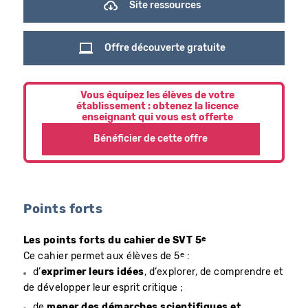
Site ressources
Offre découverte gratuite
Vous équipez les élèves de votre
établissement : obtenez la licence
enseignant qui vous est offerte
Bénéficier de cette offre
Points forts
e
Les points forts du cahier de SVT 5
e
Ce cahier permet aux élèves de 5
:
d’
exprimer leurs idées
, d’explorer, de comprendre et
de développer leur esprit critique ;
de
mener des démarches scientifiques et