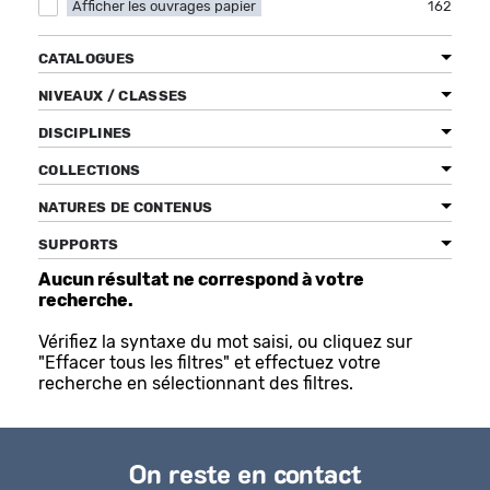
Afficher les ouvrages papier
Apply Afficher les ouvrages papier filter
162
CATALOGUES
NIVEAUX / CLASSES
Bénéficiez de tarifs préférentiels
Téléchargez des ressources gratuites
DISCIPLINES
Recevez des informations sur nos nouveautés
COLLECTIONS
NATURES DE CONTENUS
SUPPORTS
Aucun résultat ne correspond à votre
recherche.
Vérifiez la syntaxe du mot saisi, ou cliquez sur
"Effacer tous les filtres" et effectuez votre
recherche en sélectionnant des filtres.
On reste en contact