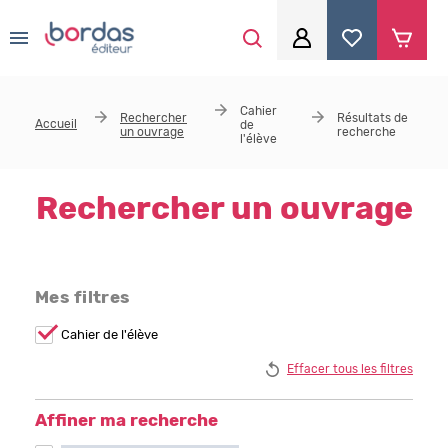
0
Aller au contenu principal
Je me connecte
Cahier
Rechercher
Résultats de
Accueil
de
un ouvrage
recherche
Identifiant
*
l'élève
Rechercher un ouvrage
Mot de passe
*
Mes filtres
Se souvenir de moi
Remove
Cahier de l'élève
Cahier de
l&#039;élève
Effacer tous les filtres
filter
Mot de passe ou identifiant oublié
Affiner ma recherche