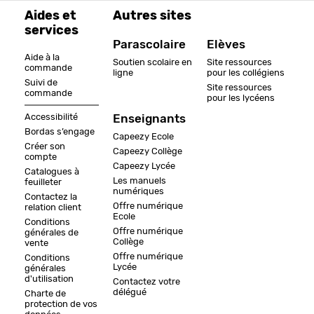
Aides et
Autres sites
services
Parascolaire
Elèves
Aide à la
Soutien scolaire en
Site ressources
commande
ligne
pour les collégiens
Suivi de
Site ressources
commande
pour les lycéens
Accessibilité
Enseignants
Bordas s’engage
Capeezy Ecole
Créer son
Capeezy Collège
compte
Capeezy Lycée
Catalogues à
Les manuels
feuilleter
numériques
Contactez la
Offre numérique
relation client
Ecole
Conditions
Offre numérique
générales de
Collège
vente
Offre numérique
Conditions
Lycée
générales
d'utilisation
Contactez votre
délégué
Charte de
protection de vos