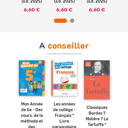
2024)
(Ed. 2025)
(Ed. 2025)
(Ed. 2025)
(Ed.
0 €
6,60 €
6,60 €
6,60 €
6,
A
conseiller
Ajouter
Ajouter
Ajouter
au
au
au
panier
panier
panier
Mon Année
Les années
iques
Classiques
Clas
de 5e - Des
de collège -
 - Les
Bordas ?
Borda
cours, de la
Français *
eries
Molière ? Le
four
méthode et
Livre
apin -
Tartuffe *
de S
des
parascolaire