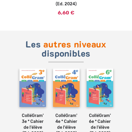
(Ed. 2024)
6,60 €
Les
autres niveaux
disponibles
Ajouter
Ajouter
Ajouter
au
au
au
panier
panier
panier
Gram'
ColléGram'
ColléGram'
ColléGram'
Coll
Cahier
3e * Cahier
4e * Cahier
6e * Cahier
5e *
élève
de l'élève
de l'élève
de l'élève
de l