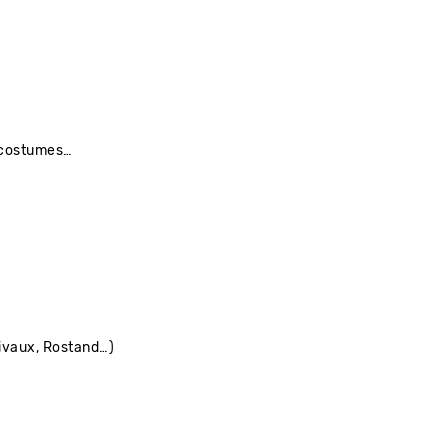
s costumes…
rivaux, Rostand…)