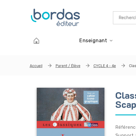
Aller au contenu principal
Enseignant
Accueil
Parent / Élève
CYCLE 4 - 4e
Clas
Clas
Scap
Référenc
Support :