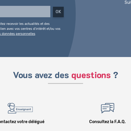
Sui
tez recevoir les actualités et des
ien avec vos centres d'intérêt et/ou vos
es données personnelles
Vous avez des
questions
?
ntactez votre délégué
Consultez la F.A.Q.