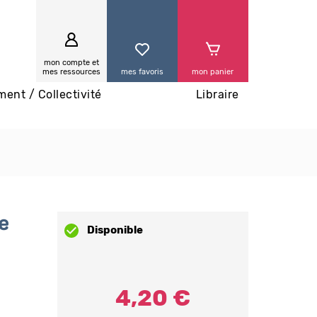
0
mon compte et
mes ressources
mes favoris
mon panier
ment / Collectivité
Libraire
e
Disponible
4,20 €