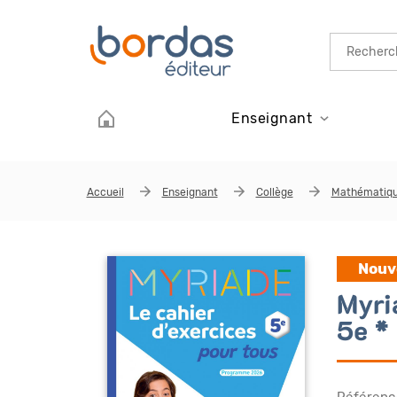
Aller au contenu principal
Enseignant
Accueil
Enseignant
Collège
Mathématiq
Nouv
Myri
5e *