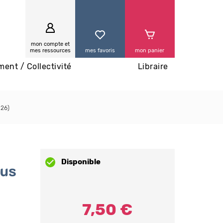
0
mon compte et
mes ressources
mes favoris
mon panier
ment / Collectivité
Libraire
026)
Disponible
ous
7,50 €