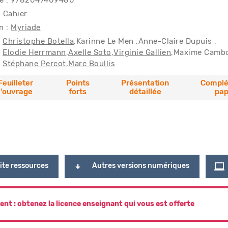
ce : 9782047409480
: Cahier
n :
Myriade
Christophe Botella
Karinne Le Men
Anne-Claire Dupuis
Elodie Herrmann
Axelle Soto
Virginie Gallien
Maxime Camb
Stéphane Percot
Marc Boullis
Feuilleter
Points
Présentation
Compl
l'ouvrage
forts
détaillée
pap
ite ressources
Autres versions numériques
ent : obtenez la licence enseignant qui vous est offerte