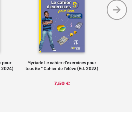
s pour
Myriade Le cahier d'exercices pour
Ajouter au panier
Myriade L
. 2024)
tous 5e * Cahier de l'élève (Ed. 2023)
tous 6e * C
7,50 €