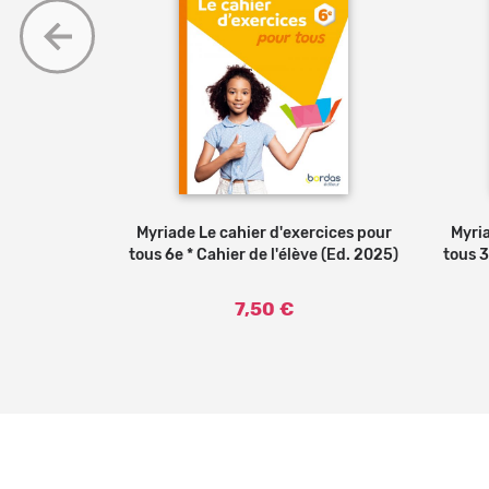
mpétences -
r
Myriade Le cahier d'exercices pour
Ajouter au panier
Myria
r de l'élève
tous 6e * Cahier de l'élève (Ed. 2025)
tous 3
7,50 €