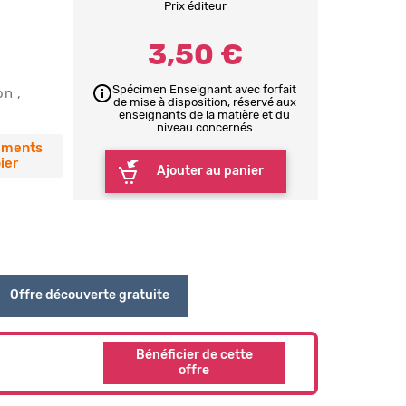
Prix éditeur
3,50 €
Spécimen Enseignant avec forfait
on
de mise à disposition, réservé aux
enseignants de la matière et du
niveau concernés
éments
ier
Ajouter au panier
Offre découverte gratuite
Bénéficier de cette
offre