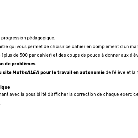
e progression pédagogique.
tre qui vous permet de choisir ce cahier en complément d’un manu
s
(plus de 500 par cahier) et des coups de pouce à donner aux élèv
on de problèmes
.
u site
MathsALEA
pour le travail en autonomie
de l’élève et la
rique
ant avec la possibilité d’afficher la correction de chaque exercic
.