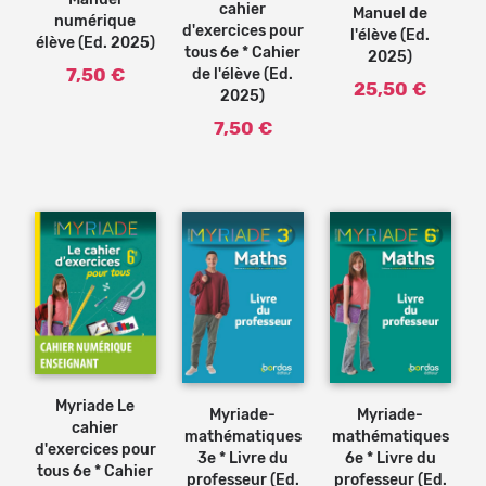
Manuel
cahier
Manuel de
numérique
d'exercices pour
l'élève (Ed.
élève (Ed. 2025)
tous 6e * Cahier
2025)
7,50 €
de l'élève (Ed.
25,50 €
2025)
7,50 €
Ajouter
Ajouter
au
au
panier
panier
Myriade Le
Myriade-
Myriade-
cahier
mathématiques
mathématiques
d'exercices pour
3e * Livre du
6e * Livre du
tous 6e * Cahier
professeur (Ed.
professeur (Ed.