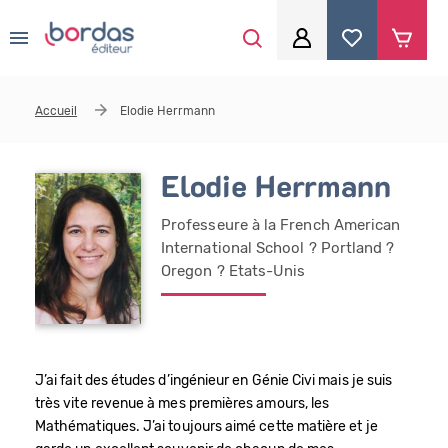
0
Aller au contenu principal
Je me connecte
Accueil
Elodie Herrmann
Identifiant
*
Elodie Herrmann
Professeure à la French American
Mot de passe
*
International School ? Portland ?
Oregon ? Etats-Unis
Se souvenir de moi
J’ai fait des études d’ingénieur en Génie Civi mais je suis
très vite revenue à mes premières amours, les
Mot de passe ou identifiant oublié
Mathématiques. J’ai toujours aimé cette matière et je