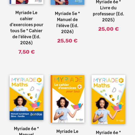
Ajouter
Myriade 6e *
au
au
panier
Livre du
panier
Myriade Le
Myriade 5e *
professeur (Ed.
cahier
Manuel de
2025)
d'exercices pour
l'élève (Ed.
25,00 €
tous 5e * Cahier
2026)
de l'élève (Ed.
25,50 €
2026)
7,50 €
Ajouter
Ajouter
au
au
panier
panier
Myriade 6e *
Myriade Le
Myriade 6e *