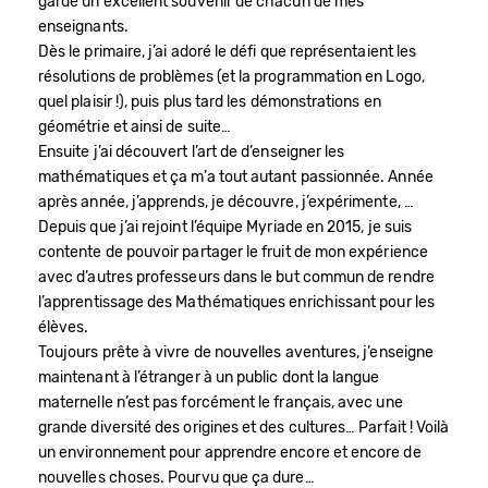
garde un excellent souvenir de chacun de mes
enseignants.
Dès le primaire, j’ai adoré le défi que représentaient les
résolutions de problèmes (et la programmation en Logo,
Bénéficiez de tarifs préférentiels
quel plaisir !), puis plus tard les démonstrations en
géométrie et ainsi de suite…
Téléchargez des ressources gratuites
Ensuite j’ai découvert l’art de d’enseigner les
Recevez des informations sur nos nouveautés
mathématiques et ça m’a tout autant passionnée. Année
après année, j’apprends, je découvre, j’expérimente, …
Depuis que j’ai rejoint l’équipe Myriade en 2015, je suis
contente de pouvoir partager le fruit de mon expérience
avec d’autres professeurs dans le but commun de rendre
l’apprentissage des Mathématiques enrichissant pour les
élèves.
Toujours prête à vivre de nouvelles aventures, j’enseigne
maintenant à l’étranger à un public dont la langue
maternelle n’est pas forcément le français, avec une
grande diversité des origines et des cultures… Parfait ! Voilà
un environnement pour apprendre encore et encore de
nouvelles choses. Pourvu que ça dure…