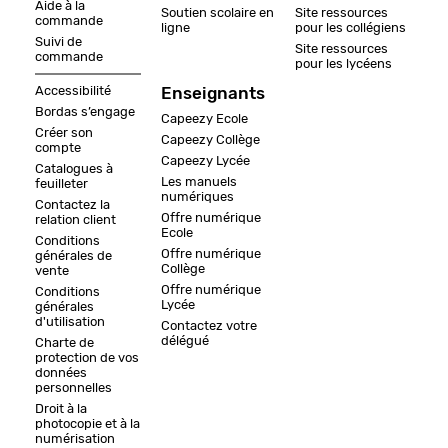
Aide à la
Soutien scolaire en
Site ressources
commande
ligne
pour les collégiens
Suivi de
Site ressources
commande
pour les lycéens
Accessibilité
Enseignants
Bordas s’engage
Capeezy Ecole
Créer son
Capeezy Collège
compte
Capeezy Lycée
Catalogues à
Les manuels
feuilleter
numériques
Contactez la
Offre numérique
relation client
Ecole
Conditions
Offre numérique
générales de
Collège
vente
Offre numérique
Conditions
Lycée
générales
d'utilisation
Contactez votre
délégué
Charte de
protection de vos
données
personnelles
Droit à la
photocopie et à la
numérisation