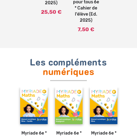
pour tous 6e
2025)
* Cahier de
25,50 €
l'élève (Ed.
2025)
7,50 €
Les compléments
numériques
Myriade 6e *
Myriade 6e *
Myriade 6e *