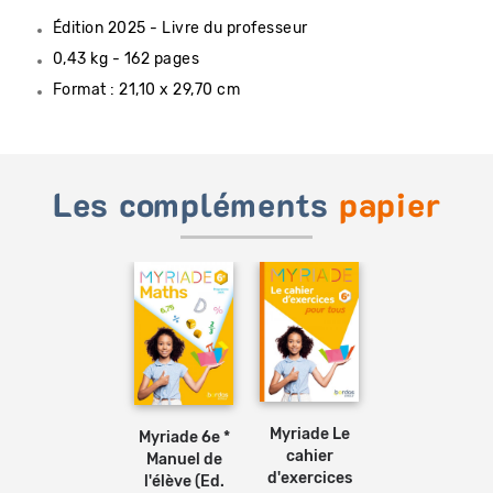
Édition 2025 - Livre du professeur
0,43 kg - 162 pages
Format : 21,10 x 29,70 cm
Les compléments
papier
Ajouter
Ajouter
au
au
panier
panier
Myriade Le
Myriade 6e *
cahier
Manuel de
d'exercices
l'élève (Ed.