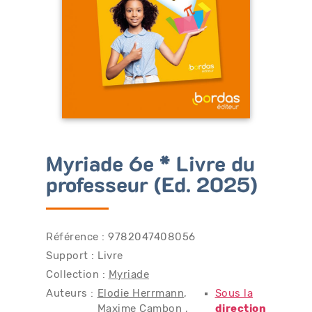
Bénéficiez de tarifs préférentiels
Téléchargez des ressources gratuites
Recevez des informations sur nos nouveautés
Myriade 6e * Livre du
professeur (Ed. 2025)
Référence : 9782047408056
Support : Livre
Collection :
Myriade
Auteurs :
Elodie Herrmann
Sous la
Maxime Cambon
direction