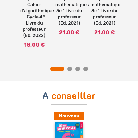
e du
Cahier
mathématiques
mathématiques
math
sseur
d'algorithmique
5e * Livre du
3e * Livre du
6e * 
2026)
- Cycle 4 *
professeur
professeur
prof
Livre du
(Ed. 2021)
(Ed. 2021)
(Ed.
00 €
professeur
21,00 €
21,00 €
21
(Ed. 2022)
18,00 €
A
conseiller
Nouveau