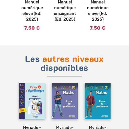
Manuel
Manuel
Manuel
numérique
numérique
numérique
élève (Ed.
enseignant
élève (Ed.
2025)
(Ed. 2025)
2025)
7,50 €
7,50 €
Les
autres niveaux
disponibles
Ajouter
Ajouter
Ajouter
au
au
au
panier
panier
panier
e 5e *
Myriade -
Myriade-
Myriade-
Myr