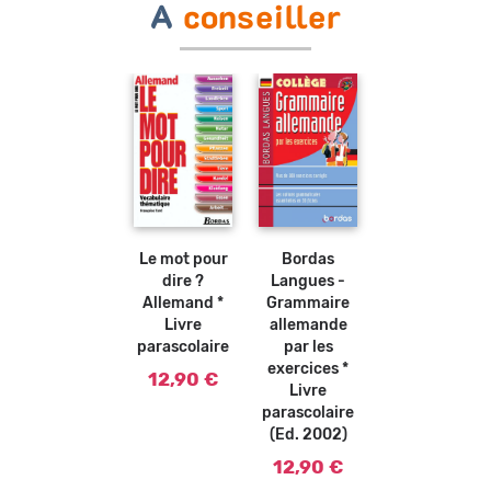
A
conseiller
Ajouter
Ajouter
au
au
panier
panier
Bordas
Le mot pour
Langues -
dire ?
Grammaire
Allemand *
allemande
Livre
par les
parascolaire
exercices *
12,90 €
Livre
parascolaire
(Ed. 2002)
12,90 €