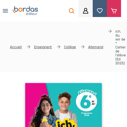
0
Aller au contenu principal
Je me connecte
ich,
du,
Identifiant
*
wir 6e
*
Accueil
Enseignant
Collège
Allemand
Cahier
de
l'élève
(Ed.
2025)
Mot de passe
*
Se souvenir de moi
Mot de passe ou identifiant oublié