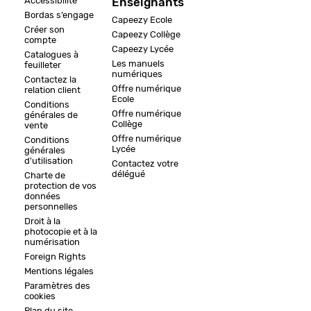
Accessibilité
Enseignants
Bordas s’engage
Capeezy Ecole
Créer son
Capeezy Collège
compte
Capeezy Lycée
Catalogues à
Les manuels
feuilleter
numériques
Contactez la
Offre numérique
relation client
Ecole
Conditions
Offre numérique
générales de
Collège
vente
Offre numérique
Conditions
Lycée
générales
d'utilisation
Contactez votre
délégué
Charte de
protection de vos
données
personnelles
Droit à la
photocopie et à la
numérisation
Foreign Rights
Mentions légales
Paramètres des
cookies