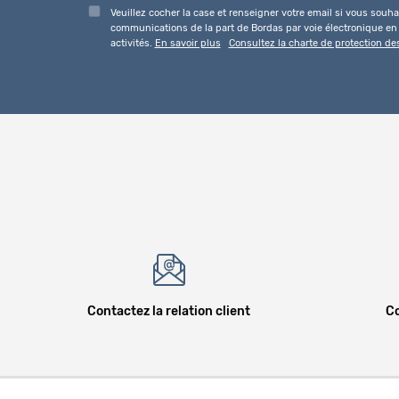
Veuillez cocher la case et renseigner votre email si vous souhai
communications de la part de Bordas par voie électronique en l
activités.
En savoir plus
Consultez la charte de protection d
Contactez la relation client
Co