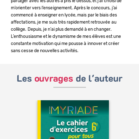
partager avec les autres a pris le dessus, et j’ai choisi de
m’orienter vers l’enseignement. Après le concours, j’ai
commencé à enseigner en lycée, mais par le biais des
affectations, je me suis très rapidement retrouvée au
Bénéficiez de tarifs préférentiels
collège. Depuis, je n’ai plus demandé à en changer.
L’enthousiasme et le dynamisme de mes élèves est une
Téléchargez des ressources gratuites
constante motivation qui me pousse à innover et créer
Recevez des informations sur nos nouveautés
sans cesse de nouvelles activités.
Les
ouvrages
de l'auteur