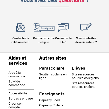
Vous avez des
questions
?
Contactez la
Contactez votre
Consultez la
Vous souhaitez
relation client
délégué
F.A.Q.
devenir auteur ?
Aides et
Autres sites
services
Parascolaire
Elèves
Aide à la
Soutien scolaire en
Site ressources
commande
ligne
pour les collégiens
Suivi de
Site ressources
commande
pour les lycéens
Accessibilité
Enseignants
Bordas s’engage
Capeezy Ecole
Créer son
Capeezy Collège
compte