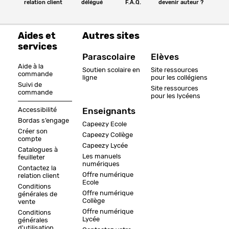
relation client
délégué
F.A.Q.
devenir auteur ?
Aides et
Autres sites
services
Parascolaire
Elèves
Aide à la
Soutien scolaire en
Site ressources
commande
ligne
pour les collégiens
Suivi de
Site ressources
commande
pour les lycéens
Accessibilité
Enseignants
Bordas s’engage
Capeezy Ecole
Créer son
Capeezy Collège
compte
Capeezy Lycée
Catalogues à
Les manuels
feuilleter
numériques
Contactez la
Offre numérique
relation client
Ecole
Conditions
Offre numérique
générales de
Collège
vente
Offre numérique
Conditions
Lycée
générales
d'utilisation