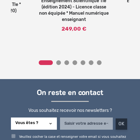
Enseignement Scientifique Tle
Enseig
ique Tle *
(édition 2024) - Licence classe
d. 2020)
non équipée * Manuel numérique
enseignant
249,00 €
On reste en contact
Vous souhaitez recevoir nos newsletters ?
Veuillez cocher la case et renseigner votre email si vous souhaitez