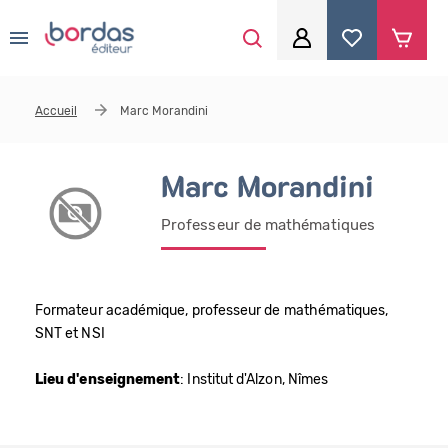
0
Aller au contenu principal
Je me connecte
Accueil
Marc Morandini
Identifiant
*
Marc Morandini
Professeur de mathématiques
Mot de passe
*
Formateur académique, professeur de mathématiques,
Se souvenir de moi
SNT et NSI
Lieu d'enseignement
: Institut d'Alzon, Nîmes
Mot de passe ou identifiant oublié