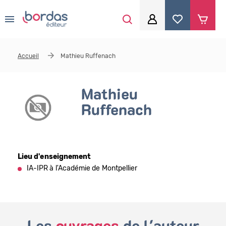
0
Aller au contenu principal
Je me connecte
Accueil
Mathieu Ruffenach
Identifiant
*
Mathieu
Ruffenach
Mot de passe
*
Lieu d'enseignement
Se souvenir de moi
IA-IPR à l'Académie de Montpellier
Mot de passe ou identifiant oublié