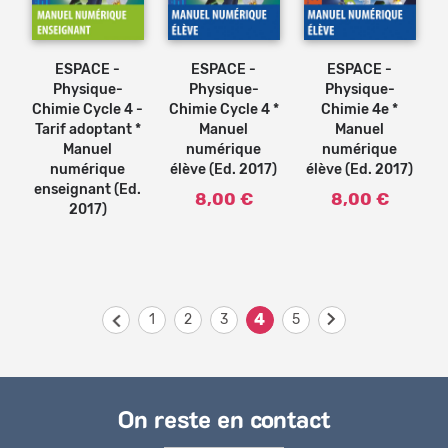
Ajouter
Ajouter
au
au
panier
panier
ESPACE -
ESPACE -
ESPACE -
Physique-
Physique-
Physique-
Chimie Cycle 4 -
Chimie Cycle 4 *
Chimie 4e *
Tarif adoptant *
Manuel
Manuel
Manuel
numérique
numérique
numérique
élève (Ed. 2017)
élève (Ed. 2017)
enseignant (Ed.
8,00 €
8,00 €
2017)
4
Pages
1
2
3
5
On reste en contact