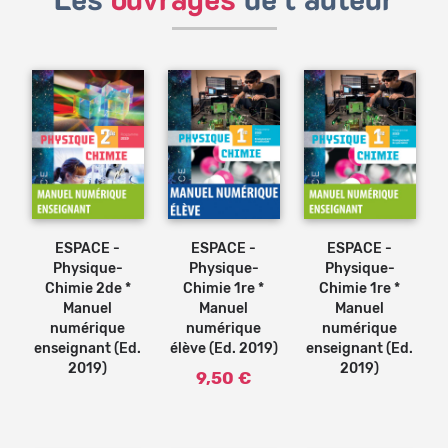
Les
ouvrages
de l'auteur
Bénéficiez de tarifs préférentiels
Téléchargez des ressources gratuites
Recevez des informations sur nos nouveautés
Ajouter
au
panier
ESPACE -
ESPACE -
ESPACE -
Physique-
Physique-
Physique-
Chimie 2de *
Chimie 1re *
Chimie 1re *
Manuel
Manuel
Manuel
numérique
numérique
numérique
enseignant (Ed.
élève (Ed. 2019)
enseignant (Ed.
2019)
2019)
9,50 €