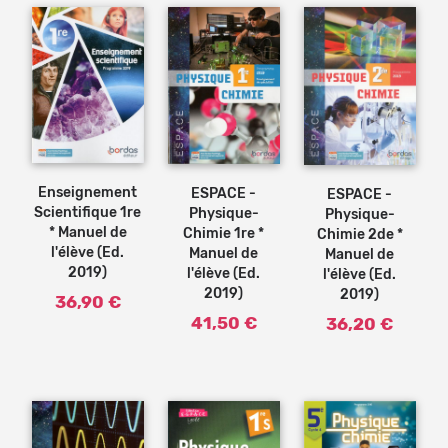
Ajouter
Ajouter
Ajouter
au
au
au
panier
panier
panier
Enseignement
ESPACE -
ESPACE -
Scientifique 1re
Physique-
Physique-
* Manuel de
Chimie 1re *
Chimie 2de *
l'élève (Ed.
Manuel de
Manuel de
2019)
l'élève (Ed.
l'élève (Ed.
2019)
2019)
36,90 €
41,50 €
36,20 €