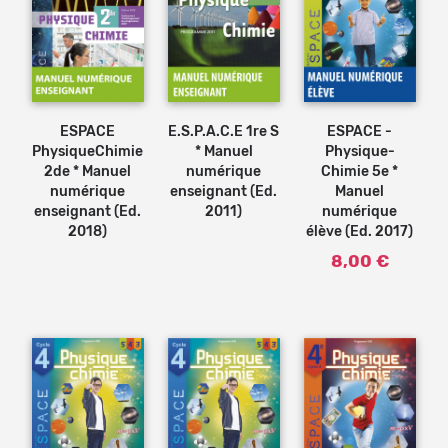
Ajouter
au
panier
ESPACE
E.S.P.A.C.E 1re S
ESPACE -
PhysiqueChimie
* Manuel
Physique-
2de * Manuel
numérique
Chimie 5e *
numérique
enseignant (Ed.
Manuel
enseignant (Ed.
2011)
numérique
2018)
élève (Ed. 2017)
8,00 €