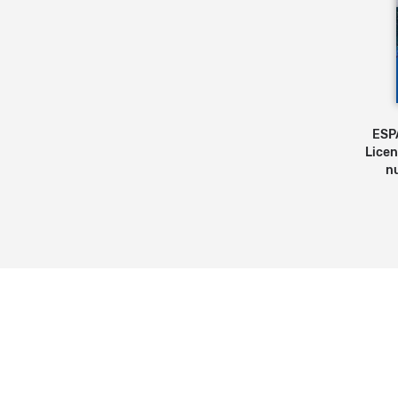
ESPA
Licen
n