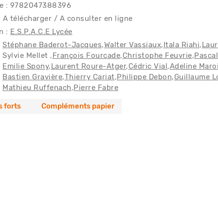
ce : 9782047388396
 A télécharger / A consulter en ligne
n :
E.S.P.A.C.E Lycée
Stéphane Baderot-Jacques
Walter Vassiaux
Itala Riahi
Laur
Sylvie Mellet
François Fourcade
Christophe Feuvrie
Pascal
Emilie Spony
Laurent Roure-Atger
Cédric Vial
Adeline Maro
Bastien Gravière
Thierry Cariat
Philippe Debon
Guillaume L
Mathieu Ruffenach
Pierre Fabre
s forts
Compléments papier