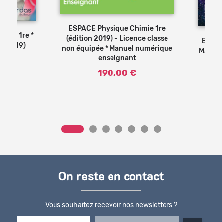
er au panier
ESPACE Physique Chimie 1re
imie 1re *
(édition 2019) - Licence classe
ESPAC
d. 2019)
non équipée * Manuel numérique
Manuel
enseignant
190,00 €
On reste en contact
Vous souhaitez recevoir nos newsletters ?