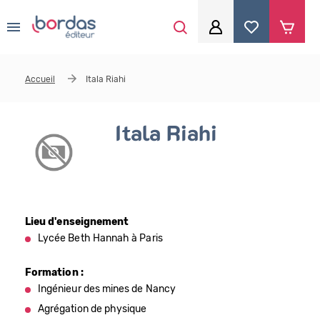
0
Aller au contenu principal
Je me connecte
Accueil
Itala Riahi
Identifiant
*
Itala Riahi
Mot de passe
*
Lieu d'enseignement
Se souvenir de moi
Lycée Beth Hannah à Paris
Formation :
Ingénieur des mines de Nancy
Mot de passe ou identifiant oublié
Agrégation de physique