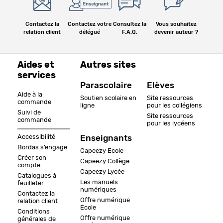
Contactez la
Contactez votre
Consultez la
Vous souhaitez
relation client
délégué
F.A.Q.
devenir auteur ?
Aides et
Autres sites
services
Parascolaire
Elèves
Aide à la
Soutien scolaire en
Site ressources
commande
ligne
pour les collégiens
Suivi de
Site ressources
commande
pour les lycéens
Accessibilité
Enseignants
Bordas s’engage
Capeezy Ecole
Créer son
Capeezy Collège
compte
Capeezy Lycée
Catalogues à
Les manuels
feuilleter
numériques
Contactez la
Offre numérique
relation client
Ecole
Conditions
Offre numérique
générales de