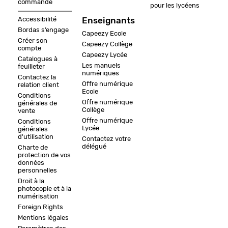
commande
pour les lycéens
Accessibilité
Enseignants
Bordas s’engage
Capeezy Ecole
Créer son
Capeezy Collège
compte
Capeezy Lycée
Catalogues à
Les manuels
feuilleter
numériques
Contactez la
Offre numérique
relation client
Ecole
Conditions
Offre numérique
générales de
Collège
vente
Offre numérique
Conditions
Lycée
générales
d'utilisation
Contactez votre
délégué
Charte de
protection de vos
données
personnelles
Droit à la
photocopie et à la
numérisation
Foreign Rights
Mentions légales