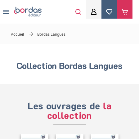
0
Aller au contenu principal
Je me connecte
Accueil
Bordas Langues
Identifiant
*
Collection Bordas Langues
Mot de passe
*
Se souvenir de moi
Les ouvrages de
la
collection
Mot de passe ou identifiant oublié