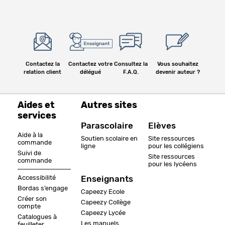
Contactez la
Contactez votre
Consultez la
Vous souhaitez
relation client
délégué
F.A.Q.
devenir auteur ?
Aides et
Autres sites
services
Parascolaire
Elèves
Aide à la
Soutien scolaire en
Site ressources
commande
ligne
pour les collégiens
Suivi de
Site ressources
commande
pour les lycéens
Accessibilité
Enseignants
Bordas s’engage
Capeezy Ecole
Créer son
Capeezy Collège
compte
Capeezy Lycée
Catalogues à
Les manuels
feuilleter