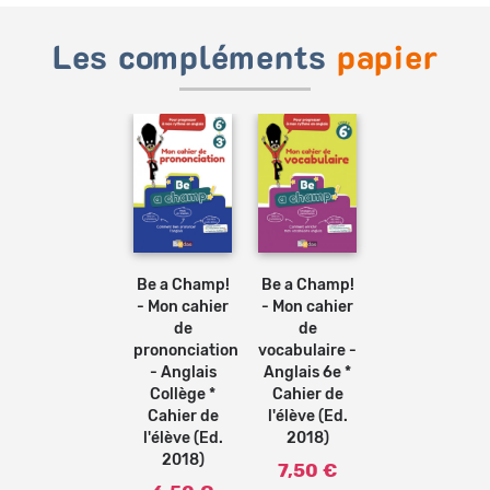
Les compléments
papier
Ajouter
Ajouter
au
au
panier
panier
Be a Champ!
Be a Champ!
- Mon cahier
- Mon cahier
de
de
prononciation
vocabulaire -
- Anglais
Anglais 6e *
Collège *
Cahier de
Cahier de
l'élève (Ed.
l'élève (Ed.
2018)
2018)
7,50 €