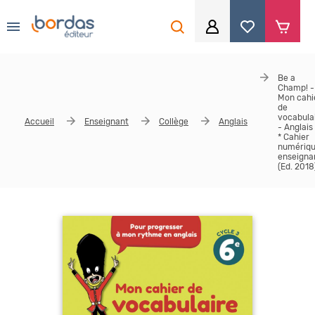
0
Aller au contenu principal
Je me connecte
Be a
Champ! -
Identifiant
*
Mon cahi
de
vocabula
Accueil
Enseignant
Collège
Anglais
- Anglais
* Cahier
numériq
enseigna
Mot de passe
*
(Ed. 2018
Se souvenir de moi
Mot de passe ou identifiant oublié