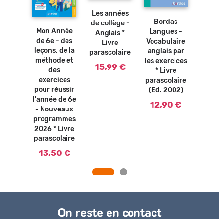
Ajouter
panier
au
au
Ajouter
panier
panier
Les années
au
Bordas
Le m
das
panier
de collège -
Mon Année
Langues -
di
ues -
Anglais *
de 6e - des
Vocabulaire
Ang
maire
Livre
leçons, de la
anglais par
L
se par
parascolaire
méthode et
les exercices
paras
ercices
15,99 €
des
* Livre
ivre
12
exercices
parascolaire
olaire
pour réussir
(Ed. 2002)
2002)
l'année de 6e
12,90 €
90 €
- Nouveaux
programmes
2026 * Livre
parascolaire
13,50 €
On reste en contact