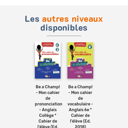
Les
autres niveaux
disponibles
Ajouter
Ajouter
au
au
panier
panier
Be a Champ!
Be a Champ!
- Mon cahier
- Mon cahier
de
de
prononciation
vocabulaire -
- Anglais
Anglais 6e *
Collège *
Cahier de
Cahier de
l'élève (Ed.
l'élève (Ed.
2018)