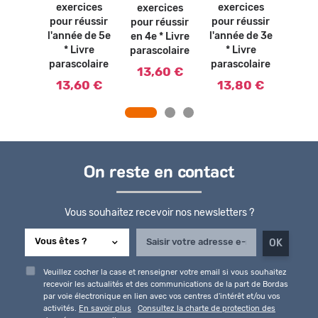
ercices
exercices
exercices
exercices
15
ivre
pour réussir
pour réussir
pour réussir
olaire
l'année de 5e
l'année de 3e
en 4e * Livre
2002)
* Livre
* Livre
parascolaire
parascolaire
parascolaire
90 €
13,60 €
13,60 €
13,80 €
On reste en contact
Vous souhaitez recevoir nos newsletters ?
Veuillez cocher la case et renseigner votre email si vous souhaitez
recevoir les actualités et des communications de la part de Bordas
par voie électronique en lien avec vos centres d'intérêt et/ou vos
activités.
En savoir plus
Consultez la charte de protection des