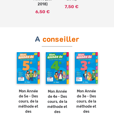
2018)
7,50 €
6,50 €
A
conseiller
Ajouter
Ajouter
au
au
Ajouter
panier
panier
au
panier
Les 
Mon Année
Mon Année
Mon Année
das
de co
de 5e - Des
de 3e - Des
de 4e - Des
ues -
Ang
cours, de la
cours, de la
cours, de la
maire
L
méthode et
méthode et
méthode et
se par
paras
des
des
des