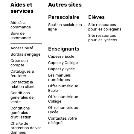
Aides et
Autres sites
services
Parascolaire
Elèves
Aide à la
Soutien scolaire en
Site ressources
commande
ligne
pour les collégiens
Suivi de
Site ressources
commande
pour les lycéens
Accessibilité
Enseignants
Bordas s’engage
Capeezy Ecole
Créer son
Capeezy Collège
compte
Capeezy Lycée
Catalogues à
Les manuels
feuilleter
numériques
Contactez la
Offre numérique
relation client
Ecole
Conditions
Offre numérique
générales de
Collège
vente
Offre numérique
Conditions
Lycée
générales
d'utilisation
Contactez votre
délégué
Charte de
protection de vos
données