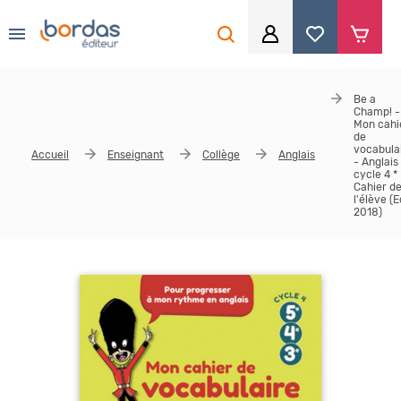
0
Aller au contenu principal
Je me connecte
Be a
Champ! -
Identifiant
*
Mon cahi
de
vocabula
Accueil
Enseignant
Collège
Anglais
- Anglais
cycle 4 *
Cahier d
l'élève (E
Mot de passe
*
2018)
Se souvenir de moi
Mot de passe ou identifiant oublié