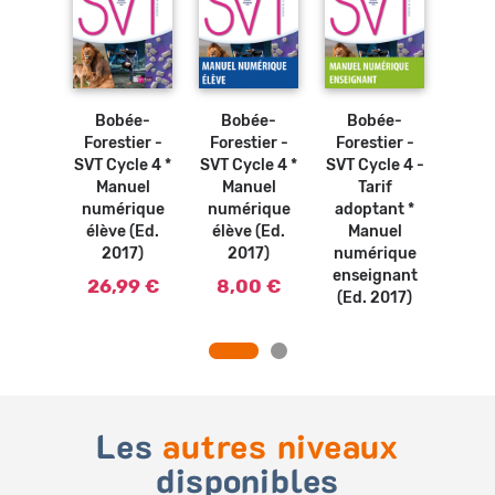
Ajouter
au
panier
ée-
Bobée-
Bobée-
Bo
Bobée-
tier -
Forestier -
Forestier -
Fore
Forestier -
5e *
SVT Cycle 4 *
SVT Cycle 4 -
SVT
SVT Cycle 4 *
uel
Manuel
Tarif
Ma
Manuel
rique
numérique
adoptant *
num
numérique
gnant
élève (Ed.
Manuel
ense
élève (Ed.
2017)
2017)
numérique
(Ed.
2017)
enseignant
8,00 €
26,99 €
(Ed. 2017)
Les
autres niveaux
disponibles