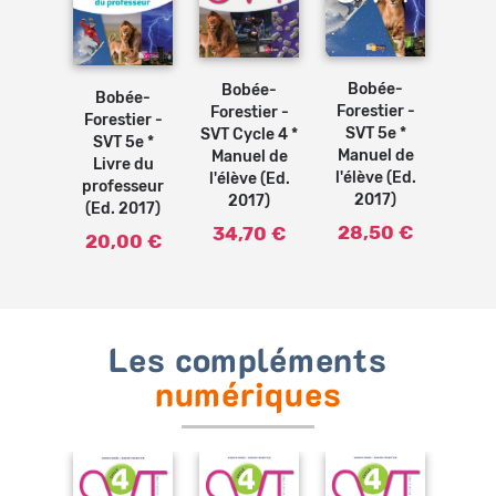
Ajouter
Ajouter
Ajouter
au
au
au
panier
panier
panier
Bobée-
Bobée-
Bobée-
Forestier -
Forestier -
Forestier -
SVT 5e *
SVT Cycle 4 *
SVT 5e *
Manuel de
Manuel de
Livre du
l'élève (Ed.
l'élève (Ed.
professeur
2017)
2017)
(Ed. 2017)
28,50 €
34,70 €
20,00 €
Les compléments
numériques