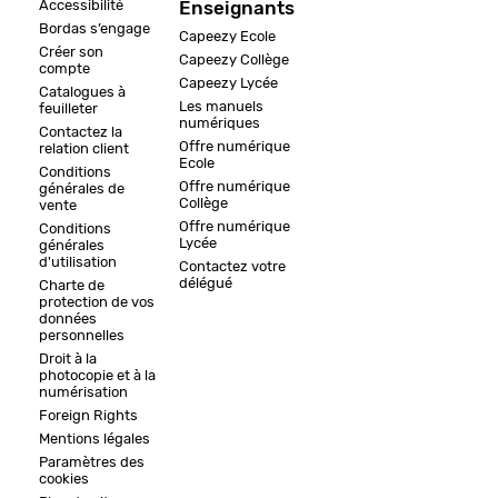
Accessibilité
Enseignants
Bordas s’engage
Capeezy Ecole
Créer son
Capeezy Collège
compte
Capeezy Lycée
Catalogues à
Les manuels
feuilleter
numériques
Contactez la
Offre numérique
relation client
Ecole
Conditions
Offre numérique
générales de
Collège
vente
Offre numérique
Conditions
Lycée
générales
d'utilisation
Contactez votre
délégué
Charte de
protection de vos
données
personnelles
Droit à la
photocopie et à la
numérisation
Foreign Rights
Mentions légales
Paramètres des
cookies