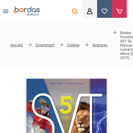
0
Aller au contenu principal
Je me connecte
Bobée-
Foresti
Identifiant
*
SVT 5e 
Accueil
Enseignant
Collège
Sciences
Manuel
numéri
élève (
2017)
Mot de passe
*
Se souvenir de moi
Mot de passe ou identifiant oublié