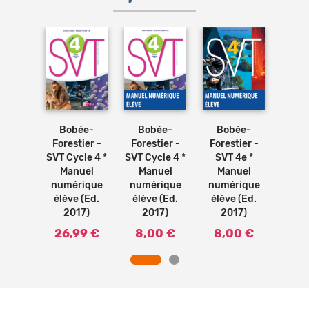
Ajouter
Ajouter
Ajouter
au
au
au
panier
panier
panier
ée-
Bobée-
Bobée-
Bo
Bobée-
tier -
Forestier -
Forestier -
Fore
Forestier -
3e *
SVT Cycle 4 *
SVT 4e *
SVT
SVT Cycle 4 *
uel
Manuel
Manuel
Ma
Manuel
rique
numérique
numérique
num
numérique
 (Ed.
élève (Ed.
élève (Ed.
élèv
élève (Ed.
17)
2017)
2017)
2
2017)
0 €
8,00 €
8,00 €
8,
26,99 €