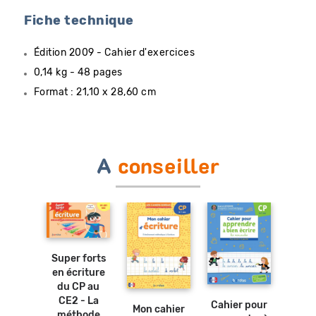
Fiche technique
Édition 2009 - Cahier d'exercices
0,14 kg - 48 pages
Format : 21,10 x 28,60 cm
A
conseiller
Ajouter
au
Ajouter
panier
au
Super forts
panier
ivres-
en écriture
Ajouter
Ajouter
au
ses -
du CP au
au
panier
panier
ettres
CE2 - La
Cahier pour
Coco
Mon cahier
euses
méthode