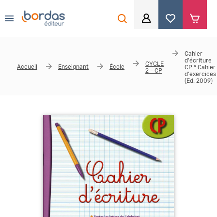
0
Aller au contenu principal
Je me connecte
Cahier
d'écriture
CYCLE
Accueil
Identifiant
*
Enseignant
École
CP * Cahier
2 - CP
d'exercices
(Ed. 2009)
Mot de passe
*
Se souvenir de moi
Mot de passe ou identifiant oublié