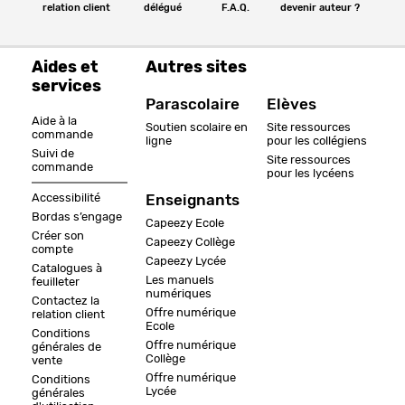
relation client
délégué
F.A.Q.
devenir auteur ?
Aides et
Autres sites
services
Parascolaire
Elèves
Aide à la
Soutien scolaire en
Site ressources
commande
ligne
pour les collégiens
Suivi de
Site ressources
commande
pour les lycéens
Accessibilité
Enseignants
Bordas s’engage
Capeezy Ecole
Créer son
Capeezy Collège
compte
Capeezy Lycée
Catalogues à
Les manuels
feuilleter
numériques
Contactez la
Offre numérique
relation client
Ecole
Conditions
Offre numérique
générales de
Collège
vente
Offre numérique
Conditions
Lycée
générales