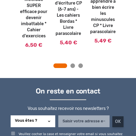
apprendre à
sais 
d'écriture CP
sori -
SUPER
bien écrire
Ca
(6-7 ans) -
nelle
efficace pour
les
d'ort
Les cahiers
S-GS
devenir
minuscules
ave
Bordas *
ans) *
imbattable *
CP * Livre
P'
Livre
vre
Cahier
parascolaire
Poule
parascolaire
olaire
d'exercices
ans 
5,49 €
5,40 €
9 €
6,50 €
paras
4,
On reste en contact
Vous souhaitez recevoir nos newsletters ?
Veuillez cocher la case et renseigner votre email si vous souhaitez