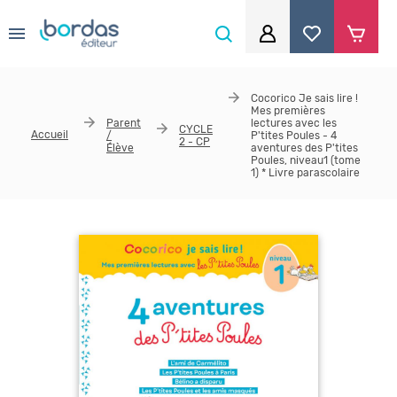
0
Aller au contenu principal
Je me connecte
Cocorico Je sais lire !
Mes premières
Identifiant
*
Parent
lectures avec les
CYCLE
Accueil
/
P'tites Poules - 4
2 - CP
Élève
aventures des P'tites
Poules, niveau1 (tome
1) * Livre parascolaire
Mot de passe
*
Se souvenir de moi
Mot de passe ou identifiant oublié