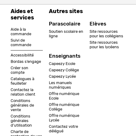
Aides et
Autres sites
services
Parascolaire
Elèves
Aide à la
Soutien scolaire en
Site ressources
commande
ligne
pour les collégiens
Suivi de
Site ressources
commande
pour les lycéens
Accessibilité
Enseignants
Bordas s’engage
Capeezy Ecole
Créer son
Capeezy Collège
compte
Capeezy Lycée
Catalogues à
Les manuels
feuilleter
numériques
Contactez la
Offre numérique
relation client
Ecole
Conditions
Offre numérique
générales de
Collège
vente
Offre numérique
Conditions
Lycée
générales
d'utilisation
Contactez votre
délégué
Charte de