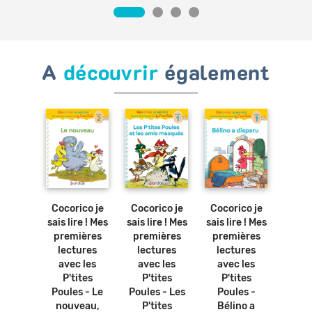
A
découvrir
également
Ajouter
Ajouter
Ajouter
Ajouter
au
au
au
au
panier
panier
panier
panier
Cocorico je
Cocorico je
Coco
Cocorico je
hode
sais lire ! Mes
sais lire ! Mes
sais 
sais lire ! Mes
ographe
premières
premières
premières
AS -
lectures
lectures
pre
lectures
 ans *
avec les
avec les
lec
avec les
vre
P'tites
P'tites
ave
P'tites
olaire
Poules -
Poules - Le
P'
Poules - Les
0 €
Bélino a
nouveau,
Poule
P'tites