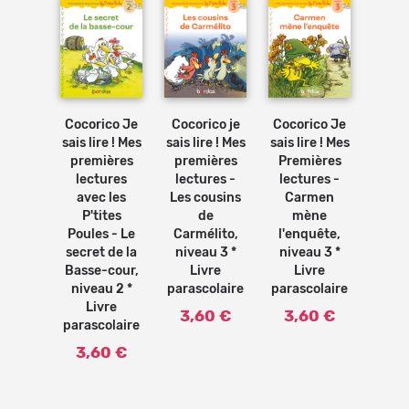
Ajouter
Ajouter
Ajouter
Ajouter
au
au
au
au
panier
panier
panier
panier
Cocorico Je
Coco
Cocorico je
Cocorico Je
ico je
sais lire ! Mes
sais l
sais lire ! Mes
sais lire ! Mes
re ! -
premières
pre
premières
Premières
ier
lectures
lec
lectures -
lectures -
iture
avec les
ave
Les cousins
Carmen
 les
P'tites
P'
de
mène
ites
Poules - Le
Poul
Carmélito,
l'enquête,
 dès 6
secret de la
ave
niveau 3 *
niveau 3 *
 Livre
Basse-cour,
des 
Livre
Livre
olaire
niveau 2 *
Po
parascolaire
parascolaire
9 €
Livre
nive
3,60 €
3,60 €
parascolaire
L
paras
3,60 €
11