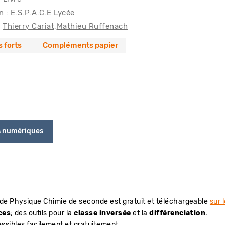
n :
E.S.P.A.C.E Lycée
Thierry Cariat
Mathieu Ruffenach
s forts
Compléments papier
s numériques
de Physique Chimie de seconde est gratuit et téléchargeable
sur 
ces
; des outils pour la
classe inversée
et la
différenciation
.
sibles facilement et gratuitement.