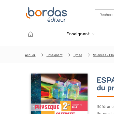
Aller au contenu principal
Enseignant
Accueil
Enseignant
Lycée
Sciences - Ph
ESPA
du p
Référenc
Support :