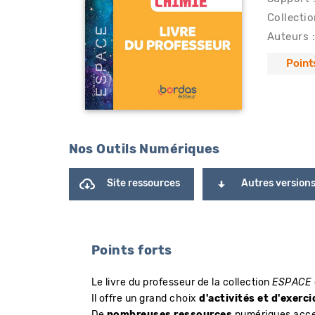
Collectio
Auteurs :
Point
Nos Outils Numériques
Site ressources
Autres version
Points forts
Le livre du professeur de la collection
ESPACE
​Il offre un grand choix
d'activités et d'exerci
De
nombreuses ressources
numériques acces