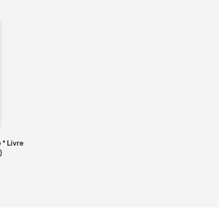
* Livre
 panier
)