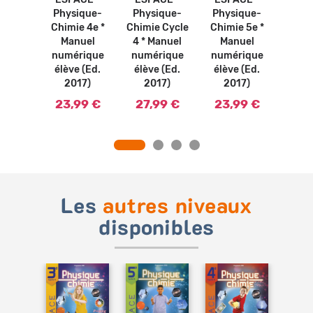
ique-
Physique-
Physique-
Physique-
Phy
e 3e *
Chimie 4e *
Chimie Cycle
Chimie 5e *
Chim
uel
Manuel
4 * Manuel
Manuel
Ma
rique
numérique
numérique
numérique
num
gnant
élève (Ed.
élève (Ed.
élève (Ed.
élèv
2017)
2017)
2017)
2017)
2
23,99 €
27,99 €
23,99 €
23
Les
autres niveaux
disponibles