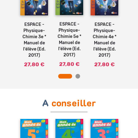
Ajouter
Ajouter
Ajouter
Ajouter
au
au
au
au
panier
panier
panier
panier
ESPACE -
ESPACE -
ESPACE -
.A.C.E
E.S.
Physique-
Physique-
Physique-
Manuel
3e *
Chimie 5e *
Chimie 3e *
Chimie 4e *
élève
de l
Manuel de
Manuel de
Manuel de
2008)
(Ed.
l'élève (Ed.
l'élève (Ed.
l'élève (Ed.
00 €
33
2017)
2017)
2017)
27,80 €
27,80 €
27,80 €
A
conseiller