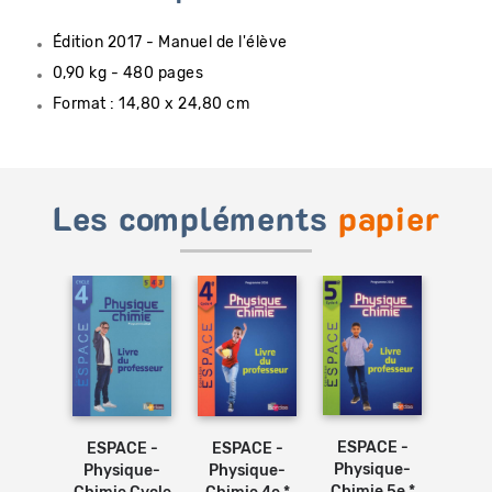
Édition 2017 - Manuel de l'élève
0,90 kg - 480 pages
Format : 14,80 x 24,80 cm
Les compléments
papier
Ajouter
au
panier
CE -
ESPACE -
ESP
ESPACE -
ESPACE -
ique-
Physique-
Phy
Physique-
Physique-
e 5e *