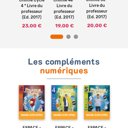
Chimie 5e *
Chim
Chimie Cycle
Chimie 4e *
el de
Livre du
Liv
4 * Livre du
Livre du
e (Ed.
professeur
prof
professeur
professeur
17)
(Ed. 2017)
(Ed.
(Ed. 2017)
(Ed. 2017)
80 €
20,00 €
19
23,00 €
19,00 €
Les compléments
numériques
CE -
ESPACE -
ESPACE -
ESPACE -
ESP