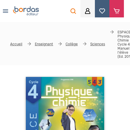
0
Aller au contenu principal
Je me connecte
ESPACE
Physiq
Identifiant
*
Chimie
Accueil
Enseignant
Collège
Sciences
Cycle 4
Manuel
l'élève
(Ed. 20
Mot de passe
*
Se souvenir de moi
Mot de passe ou identifiant oublié