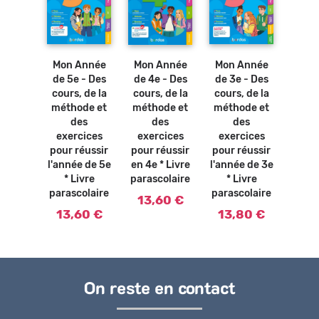
Ajouter
Ajouter
au
au
panier
panier
Mon Année
Mon Année
Mon Année
de 5e - Des
de 3e - Des
de 4e - Des
cours, de la
cours, de la
cours, de la
méthode et
méthode et
méthode et
des
des
des
exercices
exercices
exercices
pour réussir
pour réussir
pour réussir
l'année de 5e
l'année de 3e
en 4e * Livre
* Livre
* Livre
parascolaire
parascolaire
parascolaire
13,60 €
13,60 €
13,80 €
On reste en contact