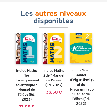
Les
autres niveaux
disponibles
Ajouter
Ajouter
Ajouter
Ajouter
au
au
au
au
panier
panier
panier
panier
 Tle ES
Indice 2de -
Indi
Indice Maths
Indice Maths
lité *
Cahier
v
1re
2de * Manuel
uel
d'Algorithmique
géné
Enseignement
de l'élève
rique
et de
Ca
scientifique *
(Ed. 2023)
 (Ed.
Programmation
d'Alg
Manuel de
33,50 €
12)
* Cahier de
e
l'élève (Ed.
l'élève (Ed.
Prog
0 €
2023)
2022)
* Ca
23,00 €