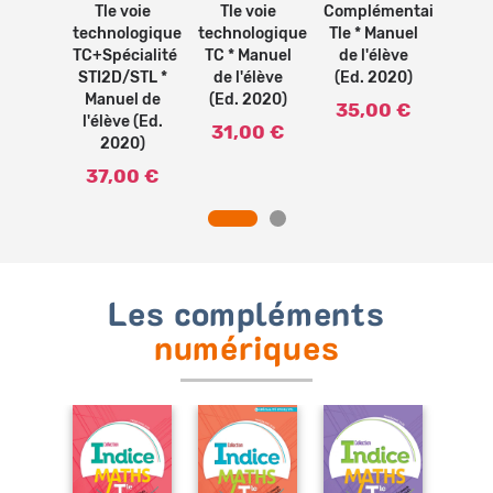
ité Tle
Tle voie
Tle voie
Complémentaires
spécia
uel de
technologique
technologique
Tle * Manuel
* Ma
e (Ed.
TC+Spécialité
TC * Manuel
de l'élève
l'élè
20)
STI2D/STL *
de l'élève
(Ed. 2020)
2
Manuel de
(Ed. 2020)
00 €
35,00 €
40,
l'élève (Ed.
31,00 €
2020)
37,00 €
Les compléments
numériques