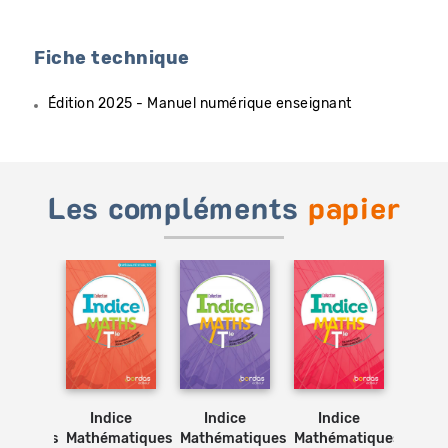
Fiche technique
Édition 2025 - Manuel numérique enseignant
Les compléments
papier
Ajouter
Ajouter
Ajouter
Ajouter
au
au
au
au
panier
panier
panier
panier
ice
Indice
Indice
Indice
In
matiques
Mathématiques
Mathématiques
Mathématiques
Math