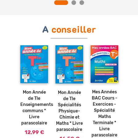
A
conseiller
Ajouter
Ajouter
au
au
panier
panier
Mes Années
Mon Année
Mon Année
BAC Cours -
de Tle
de Tle
Exercices -
Enseignements
Spécialités
Spécialité
communs *
Physique-
Maths
Livre
Chimie et
Terminale *
parascolaire
Maths * Livre
Livre
parascolaire
12,99 €
parascolaire