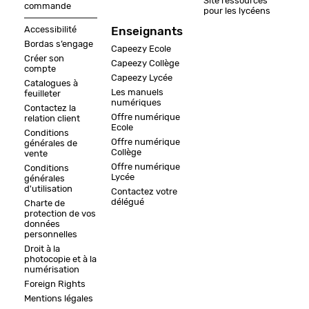
Site ressources
commande
pour les lycéens
Accessibilité
Enseignants
Bordas s’engage
Capeezy Ecole
Créer son
Capeezy Collège
compte
Capeezy Lycée
Catalogues à
Les manuels
feuilleter
numériques
Contactez la
Offre numérique
relation client
Ecole
Conditions
Offre numérique
générales de
Collège
vente
Offre numérique
Conditions
Lycée
générales
d'utilisation
Contactez votre
délégué
Charte de
protection de vos
données
personnelles
Droit à la
photocopie et à la
numérisation
Foreign Rights
Mentions légales