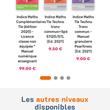
Ajouter
au
panier
 Tle ES
Indice Maths
Indice Maths
Indice Maths
Ind
lité *
Complémentaires
Tle Techno
Tle Techno
Math
uel
Tle (édition
tronc
Tronc
rique
2020) -
commun+Spé
commun -
Ense
 (Ed.
Licence
STI2D/STL
Manuel
de sp
12)
classe non
(Ed. 2021)
granulaire
Tle -
équipée *
Pearltrees
gran
0 €
9,50 €
Manuel
(Ed. 2021)
Pear
numérique
(Ed.
9,00 €
enseignant
9,
99,00 €
Les
autres niveaux
disponibles