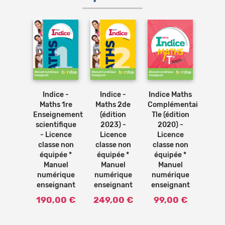
 Tle S
Indice -
Indice -
Indice Maths
Indic
lité *
Maths 1re
Maths 2de
Complémentaires
1re
uel
Enseignement
(édition
Tle (édition
gén
rique
scientifique
2023) -
2020) -
(éd
gnant
- Licence
Licence
Licence
20
classe non
classe non
classe non
Li
équipée *
équipée *
équipée *
clas
Manuel
Manuel
Manuel
équ
numérique
numérique
numérique
Ma
enseignant
enseignant
enseignant
num
ense
190,00 €
249,00 €
99,00 €
190