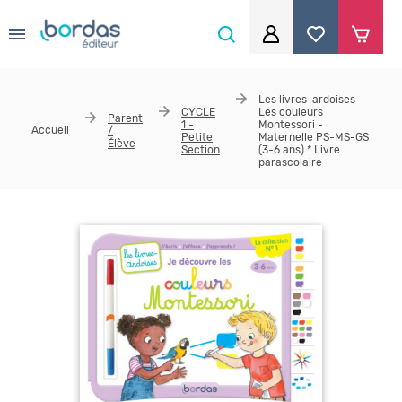
0
Aller au contenu principal
Je me connecte
Les livres-ardoises -
CYCLE
Les couleurs
Parent
Identifiant
*
1 -
Montessori -
Accueil
/
Petite
Maternelle PS-MS-GS
Élève
Section
(3-6 ans) * Livre
parascolaire
Mot de passe
*
Se souvenir de moi
Mot de passe ou identifiant oublié