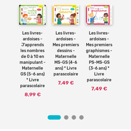
Ajouter
Ajouter
Ajouter
Ajouter
au
au
au
au
panier
panier
panier
panier
Les livres-
Les livres-
Les livres-
Les 
ivres-
ardoises -
ardoises -
ardoises -
ardo
ses -
J'apprends
Mes premiers
Mes premiers
ettres
les nombres
dessins -
graphismes -
pre
euses
de 0 à 10 en
Maternelle
​Maternelle
maju
sori -
manipulant -
MS-GS (4-6
PS-MS-GS
bâ
nelle
Maternelle
ans) * Livre
(3-6 ans) *
Mate
S-GS
GS (5-6 ans)
parascolaire
Livre
MS-G
ans) *
* Livre
parascolaire
ans) 
vre
7,49 €
parascolaire
paras
olaire
7,49 €
8,99 €
7,
9 €