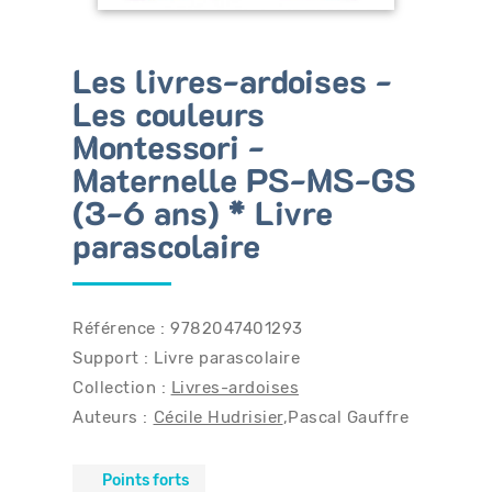
Les livres-ardoises -
Bénéficiez de tarifs préférentiels
Les couleurs
Téléchargez des ressources gratuites
Montessori -
Recevez des informations sur nos nouveautés
Maternelle PS-MS-GS
(3-6 ans) * Livre
parascolaire
Référence : 9782047401293
Support : Livre parascolaire
Collection :
Livres-ardoises
Auteurs :
Cécile Hudrisier
Pascal Gauffre
Points forts