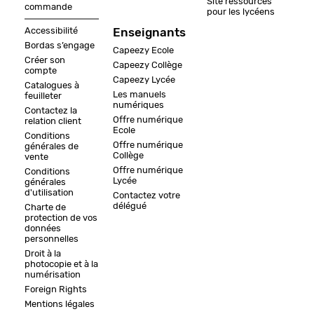
Site ressources
commande
pour les lycéens
Accessibilité
Enseignants
Bordas s’engage
Capeezy Ecole
Créer son
Capeezy Collège
compte
Capeezy Lycée
Catalogues à
Les manuels
feuilleter
numériques
Contactez la
Offre numérique
relation client
Ecole
Conditions
Offre numérique
générales de
Collège
vente
Offre numérique
Conditions
Lycée
générales
d'utilisation
Contactez votre
délégué
Charte de
protection de vos
données
personnelles
Droit à la
photocopie et à la
numérisation
Foreign Rights
Mentions légales