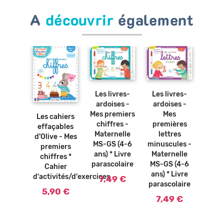
A
découvrir
également
Ajouter
Ajouter
au
au
panier
panier
Les livres-
Les livres-
Les 
ardoises -
ardoises -
ardoi
Ajouter
Mes premiers
Mes
journ
Les cahiers
au
panier
chiffres -
premières
mate
effaçables
osters
Maternelle
lettres
gra
d'Olive - Mes
bles -
MS-GS (4-6
minuscules -
cou
premiers
abet *
ans) * Livre
Maternelle
chif
chiffres *
vre
parascolaire
MS-GS (4-6
Mate
Cahier
olaire
ans) * Livre
PS-
d'activités/d'exercices
7,49 €
parascolaire
(3-6
0 €
5,90 €
L
7,49 €
paras
7,