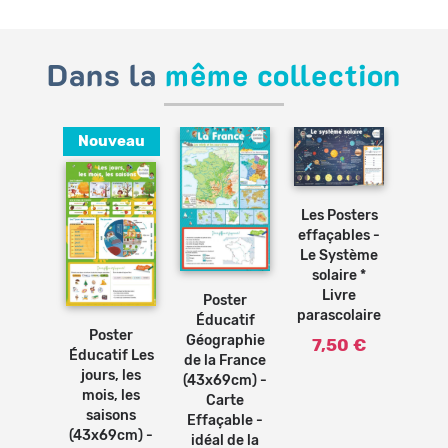
Dans la
même collection
Nouveau
Ajouter
au
panier
Les Posters
effaçables -
Le Système
Ajouter
Ajouter
au
au
solaire *
panier
panier
Ajouter
Livre
Poster
osters
Les 
au
parascolaire
panier
Éducatif
bles -
effaç
Poster
Géographie
abet *
Long
7,50 €
Éducatif Les
de la France
vre
mas
jours, les
(43x69cm) -
olaire
cont
mois, les
Carte
* 
0 €
saisons
Effaçable -
paras
(43x69cm) -
idéal de la