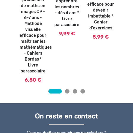
problèmes
de m
apprendre
bles -
efficace pour
de maths en
* 
les nombres
ables
devenir
images CP -
paras
- dès 4 ans *
tion *
imbattable *
6-7 ans -
Livre
vre
5,
Cahier
Méthode
parascolaire
olaire
d'exercices
visuelle
9,99 €
0 €
efficace pour
5,99 €
maîtriser les
mathématiques
- Cahiers
Bordas *
Livre
parascolaire
6,50 €
On reste en contact