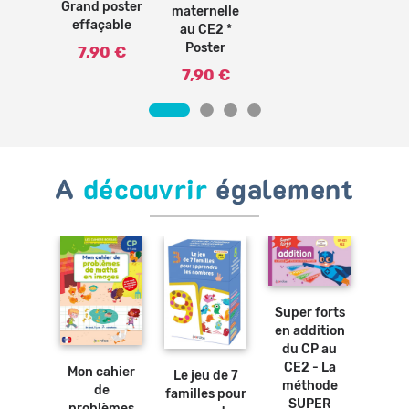
7,
Grand poster
maternelle
effaçable
au CE2 *
Poster
7,90 €
7,90 €
A
découvrir
également
Ajouter
au
panier
Super forts
en addition
Ajouter
Ajouter
au
au
du CP au
Ajouter
panier
panier
au
CE2 - La
Mon cahier
Cah
Le jeu de 7
panier
méthode
de
pro
familles pour
osters
SUPER