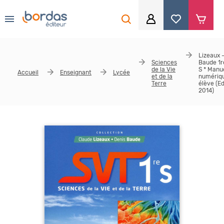
0
Aller au contenu principal
Je me connecte
Lizeaux 
Sciences
Baude 1r
Identifiant
*
de la Vie
S * Manu
Accueil
Enseignant
Lycée
et de la
numériq
Terre
élève (Ed
2014)
Mot de passe
*
Se souvenir de moi
Mot de passe ou identifiant oublié