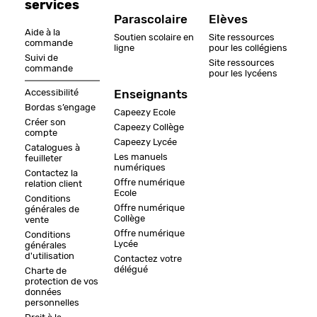
services
Parascolaire
Elèves
Aide à la
Soutien scolaire en
Site ressources
commande
ligne
pour les collégiens
Suivi de
Site ressources
commande
pour les lycéens
Accessibilité
Enseignants
Bordas s’engage
Capeezy Ecole
Créer son
Capeezy Collège
compte
Capeezy Lycée
Catalogues à
Les manuels
feuilleter
numériques
Contactez la
Offre numérique
relation client
Ecole
Conditions
Offre numérique
générales de
Collège
vente
Offre numérique
Conditions
Lycée
générales
d'utilisation
Contactez votre
délégué
Charte de
protection de vos
données
personnelles